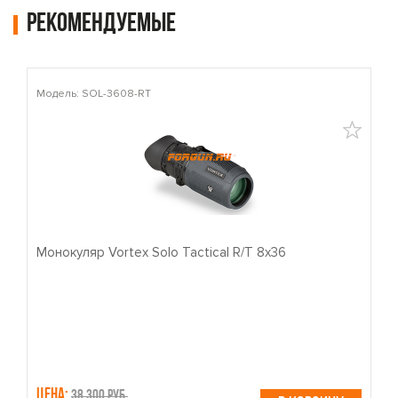
Рекомендуемые
Модель: SOL-3608-RT
М
Монокуляр Vortex Solo Tactical R/T 8x36
П
Цена:
Ц
38,300 руб.