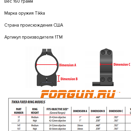
Вес 160 грамм
Mapкa opyжия Тіkkа
Cтpaнa пpoиcxoждeния CШA
Apтикyл пpoизвoдитeля 1ТМ