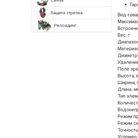
Связь
Гар
Защита стрелка
Вид това
Максимал
Релоадинг
Встроенн
Вес, г
Диапазон
Материа
Диаметр 
Удаление
Поле зре
Высота, 
Ширина,
Длина, м
Тип элем
Количест
Водонеп
Режим п
Режим с
Точность
Угломер