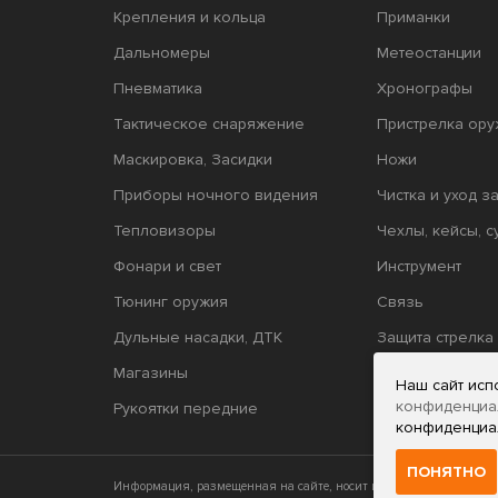
Крепления и кольца
Приманки
Дальномеры
Метеостанции
Пневматика
Хронографы
Тактическое снаряжение
Пристрелка ору
Маскировка, Засидки
Ножи
Приборы ночного видения
Чистка и уход з
Тепловизоры
Чехлы, кейсы, с
Фонари и свет
Инструмент
Тюнинг оружия
Связь
Дульные насадки, ДТК
Защита стрелка
Магазины
Релоадинг
Наш сайт исп
конфиденциа
Рукоятки передние
конфиденциа
ПОНЯТНО
Информация, размещенная на сайте, носит исключительно инфор