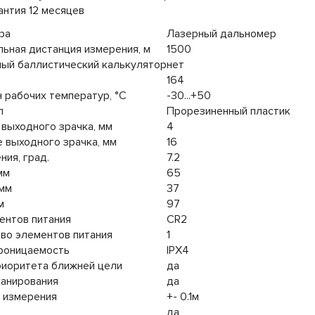
антия 12 месяцев
ра
Лазерный дальномер
ьная дистанция измерения, м
1500
ый баллистический калькулятор
нет
164
 рабочих температур, °C
-30...+50
л
Прорезиненный пластик
выходного зрачка, мм
4
 выходного зрачка, мм
16
ния, град.
7.2
мм
65
 мм
37
м
97
ентов питания
CR2
во элементов питания
1
роницаемость
IPX4
риоритета ближней цели
да
канирования
да
 измерения
+- 0.1м
да