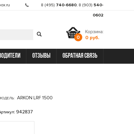
ox.ru
8 (495)
740-6680
,
8 (903)
540-
0602
Корзина:
0
0 руб.
водители
отзывы
обратная связь
ARKON LRF 1500
МОДЕЛЬ:
: 942837
Артикул