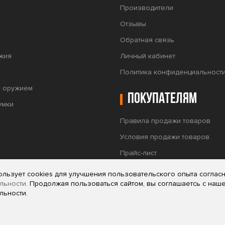
Производители
Отзывы
Обратная связь
жия
Личный кабинет
Политика конфиденциальност
а оружием
Покупателям
умки
Правила продажи товаров
Условия продажи товаров
Прайс-лист
Тепловизионные прицелы Puls
ользует cookies для улучшения пользовательского опыта соглас
льности
. Продолжая пользоваться сайтом, вы соглашаетсь с наш
льности.
мационный характер и не является офертой (публичной офертой) или