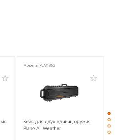
Модель: PLA11852
Модель: PLA10
sic
Кейс для двух единиц оружия
Центр для ч
Plano All Weather
оружием PL