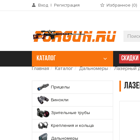
Вход
|
Регистрация
Избранное (
0
)
КАТАЛОГ
СКИДКИ
Главная
Каталог
Дальномеры
Лазерный д
Лазе
Прицелы
Бинокли
Зрительные трубы
Крепления и кольца
Дальномеры