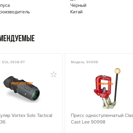
пуса
Чёрный
производитель
Китай
омендуемые
: SOL-3608-RT
Модель: 90998
ляр Vortex Solo Tactical
Пресс одноступенчатый Clas
x36
Cast Lee 90998