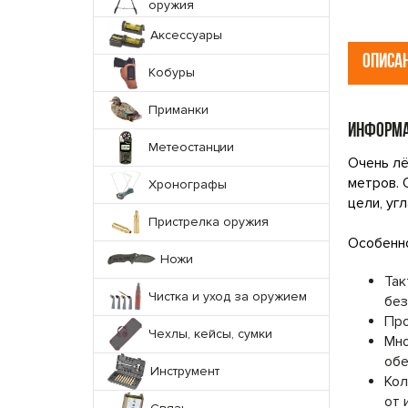
оружия
Аксессуары
ОПИСА
Кобуры
Приманки
ИНФОРМА
Метеостанции
Очень лё
метров. 
Хронографы
цели, уг
Пристрелка оружия
Особенно
Ножи
Так
Чистка и уход за оружием
без
Про
Чехлы, кейсы, сумки
Мно
обе
Инструмент
Кол
от 