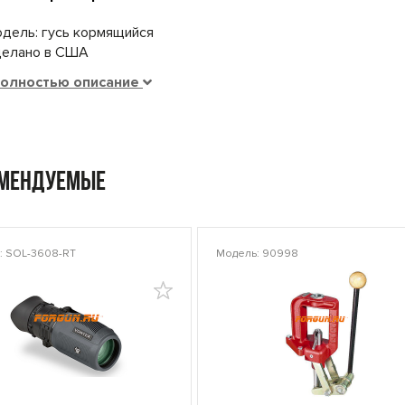
одель: гусь кормящийся
делано в США
полностью описание
омендуемые
: SOL-3608-RT
Модель: 90998