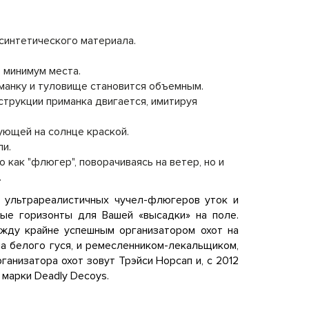
синтетического материала.
 минимум места.
иманку и туловище становится объемным.
струкции приманка двигается, имитируя
ующей на солнце краской.
ли.
 как "флюгер", поворачиваясь на ветер, но и
.
и ультрареалистичных чучел-флюгеров уток и
вые горизонты для Вашей «высадки» на поле.
жду крайне успешным организатором охот на
на белого гуся, и ремесленником-лекальщиком,
анизатора охот зовут Трэйси Норсап и, с 2012
марки Deadly Decoys.