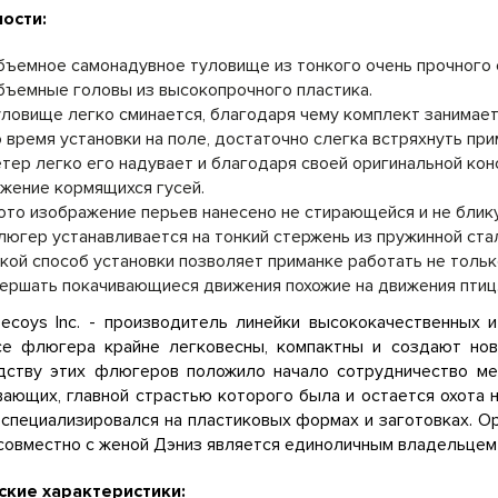
ости:
бъемное самонадувное туловище из тонкого очень прочного 
бъемные головы из высокопрочного пластика.
уловище легко сминается, благодаря чему комплект занимает
о время установки на поле, достаточно слегка встряхнуть пр
етер легко его надувает и благодаря своей оригинальной кон
жение кормящихся гусей.
ото изображение перьев нанесено не стирающейся и не блик
люгер устанавливается на тонкий стержень из пружинной ста
акой способ установки позволяет приманке работать не только
ершать покачивающиеся движения похожие на движения птиц
Decoys Inc. - производитель линейки высококачественных 
Все флюгера крайне легковесны, компактны и создают но
дству этих флюгеров положило начало сотрудничество ме
ающих, главной страстью которого была и остается охота 
специализировался на пластиковых формах и заготовках. Орг
 совместно с женой Дэниз является единоличным владельцем 
ские характеристики: