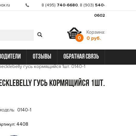
ox.ru
8 (495)
740-6680
,
8 (903)
540-
0602
Корзина:
0
0 руб.
водители
отзывы
обратная связь
cklebelly гусь кормящийся 1шт. 0140-1
ecklebelly гусь кормящийся 1шт.
0140-1
МОДЕЛЬ:
: 4408
Артикул