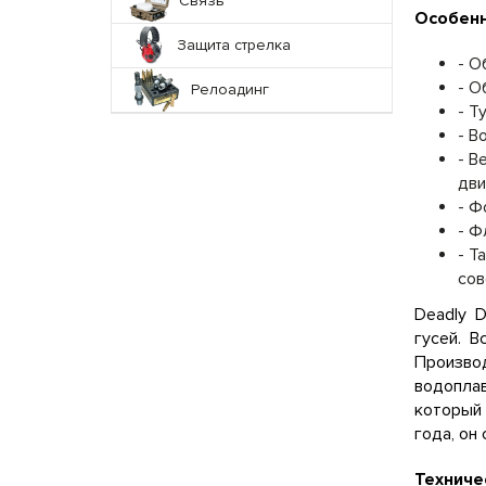
Связь
Особенн
Защита стрелка
- О
- О
Релоадинг
- Т
- В
- В
дви
- Ф
- Ф
- Т
сов
Deadly 
гусей. 
Произво
водоплав
который 
года, он
Техниче