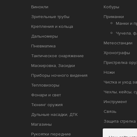
Бинокли
Кобуры
Зрительные трубы
Приманки
Манки и п
Крепления и кольца
Чучела, ф
Дальномеры
Метеостанции
Пневматика
Хронографы
Тактическое снаряжение
Пристрелка ору
Маскировка, Засидки
Ножи
Приборы ночного видения
Чистка и уход з
Тепловизоры
Чехлы, кейсы, с
Фонари и свет
Инструмент
Тюнинг оружия
Связь
Дульные насадки, ДТК
Защита стрелка
Магазины
Релоадинг
Рукоятки передние