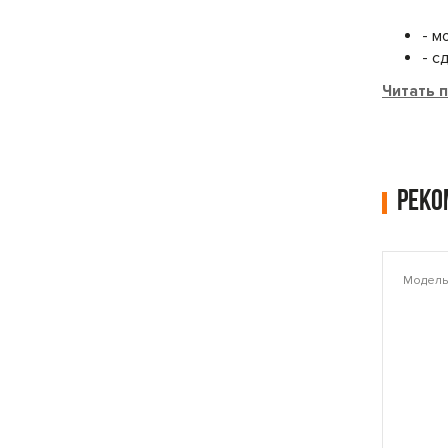
- м
- с
Читать 
Рек
Модель: PLAMT6221
Модель