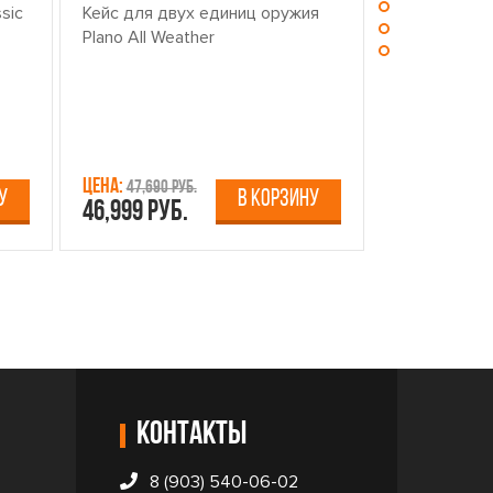
sic
Кейс для двух единиц оружия
Центр для ч
Plano All Weather
оружием PL
Цена:
Цена:
47,690 руб.
13,750 р
У
В КОРЗИНУ
46,999 руб.
12,499 руб
Контакты
8 (903) 540-06-02