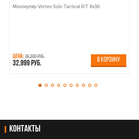
Монокуляр Vortex Solo Tactical R/T 8x36
П
Цена:
Ц
38,300 руб.
В КОРЗИНУ
32,999 руб.
4
Контакты