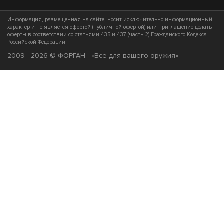
Информация, размещенная на сайте, носит исключительно информационный
характер и не является офертой (публичной офертой) или приглашение делать
оферты в соответствии со статьями 435 и 437 (часть 2) Гражданского Кодекса
Российской Федерации
2009 - 2026 © ФОРГАН - «Все для вашего оружия»