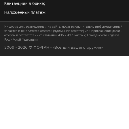
Квитанцией в банке;
Наложенный платеж.
Информация, размещенная на сайте, носит исключительно информационный
характер и не является офертой (публичной офертой) или приглашение делать
оферты в соответствии со статьями 435 и 437 (часть 2) Гражданского Кодекса
Российской Федерации
2009 - 2026 © ФОРГАН - «Все для вашего оружия»