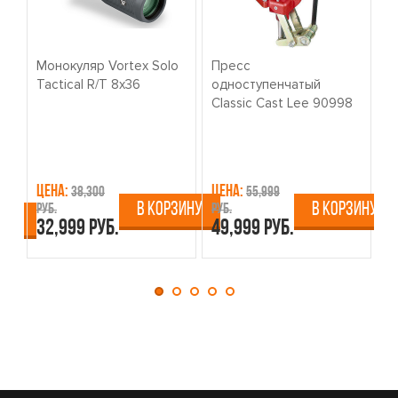
Монокуляр Vortex Solo
Пресс
К
Tactical R/T 8x36
одноступенчатый
о
Classic Cast Lee 90998
W
Цена:
Цена:
Ц
38,300
55,999
В КОРЗИНУ
В КОРЗИНУ
руб.
руб.
ру
ИНУ
32,999 руб.
49,999 руб.
4