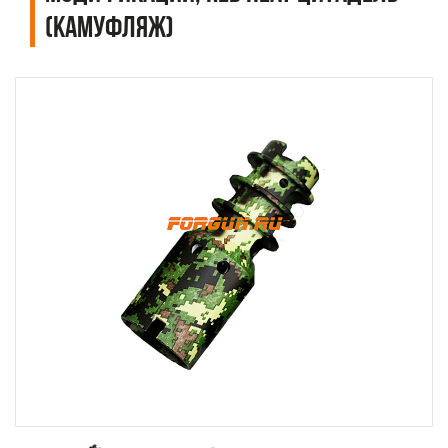
(камуфляж)