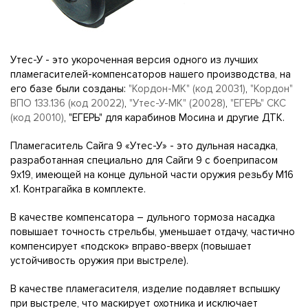
Утес-У - это укороченная версия одного из лучших
пламегасителей-компенсаторов нашего производства, на
его базе были созданы:
"Кордон-МК" (код 20031)
,
"Кордон"
ВПО 133.136 (код 20022)
,
"Утес-У-МК" (20028)
,
"ЕГЕРЬ" СКС
(код 20010)
, "ЕГЕРЬ" для карабинов Мосина и другие ДТК.
Пламегаситель Сайга 9 «Утес-У» - это дульная насадка,
разработанная специально для Сайги 9 с боеприпасом
9х19, имеющей на конце дульной части оружия резьбу М16
х1. Контрагайка в комплекте.
В качестве компенсатора – дульного тормоза насадка
повышает точность стрельбы, уменьшает отдачу, частично
компенсирует «подскок» вправо-вверх (повышает
устойчивость оружия при выстреле).
В качестве пламегасителя, изделие подавляет вспышку
при выстреле, что маскирует охотника и исключает