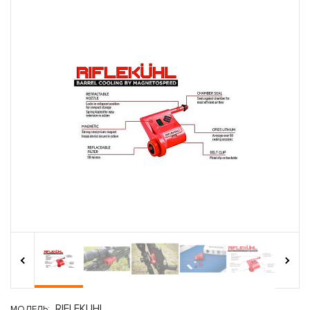
›
‹
RIFLEKUHL
МОДЕЛЬ: