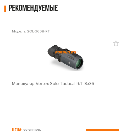
Рекомендуемые
Модель: SOL-3608-RT
М
Монокуляр Vortex Solo Tactical R/T 8x36
П
Цена:
Ц
38,300 руб.