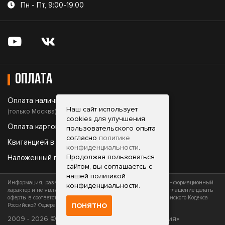
Пн - Пт, 9:00-19:00
Оплата
Оплата наличными;
Наш сайт использует
(только Москва)
cookies для улучшения
Оплата картой;
пользовательского опыта
согласно
политике
Квитанцией в банке;
конфиденциальности
.
Продолжая пользоваться
Наложенный платеж.
сайтом, вы соглашаетсь с
нашей политикой
Информация, размещенная на сайте, носит исключительно информационный
конфиденциальности.
характер и не является офертой (публичной офертой) или приглашение делать
оферты в соответствии со статьями 435 и 437 (часть 2) Гражданского Кодекса
ПОНЯТНО
Российской Федерации
2009 - 2026 © ФОРГАН - «Все для вашего оружия»