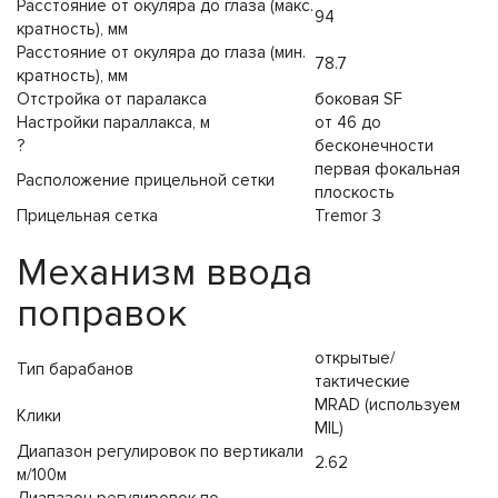
Расстояние от окуляра до глаза (макс.
94
кратность), мм
Расстояние от окуляра до глаза (мин.
78.7
кратность), мм
Отстройка от паралакса
боковая SF
Настройки параллакса, м
от 46 до
?
бесконечности
первая фокальная
Расположение прицельной сетки
плоскость
Прицельная сетка
Tremor 3
Механизм ввода
поправок
открытые/
Тип барабанов
тактические
MRAD (используем
Клики
MIL)
Диапазон регулировок по вертикали
2.62
м/100м