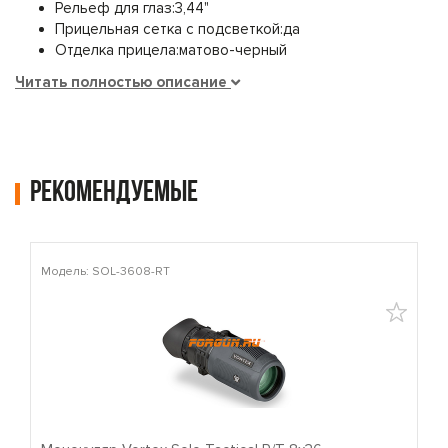
Рельеф для глаз:
3,44"
Прицельная сетка с подсветкой:
да
Отделка прицела:
матово-черный
Читать полностью описание
Рекомендуемые
Модель: SOL-3608-RT
М