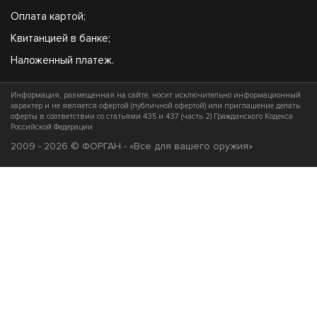
Оплата картой;
Квитанцией в банке;
Наложенный платеж.
Информация, размещенная на сайте, носит исключительно информационный
характер и не является офертой (публичной офертой) или приглашение делать
оферты в соответствии со статьями 435 и 437 (часть 2) Гражданского Кодекса
Российской Федерации
2009 - 2026 © ФОРГАН - «Все для вашего оружия»