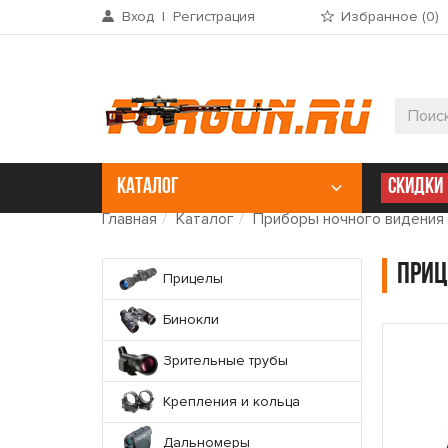
Вход
|
Регистрация
Избранное (
0
)
КАТАЛОГ
СКИДКИ
Главная
Каталог
Приборы ночного видения
Приц
Прицелы
Бинокли
Зрительные трубы
Крепления и кольца
Дальномеры