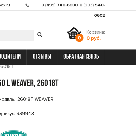
ox.ru
8 (495)
740-6680
,
8 (903)
540-
0602
Корзина:
0
0 руб.
водители
отзывы
обратная связь
 26018T
0 L weaver, 26018T
26018T WEAVER
МОДЕЛЬ:
: 939943
Артикул