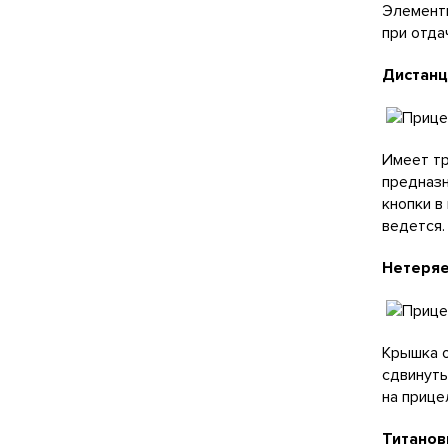
Элементы
при отда
Дистанц
Имеет тр
предназн
кнопки в
ведется.
Нетеряе
Крышка о
сдвинуть
на прице
Титанов