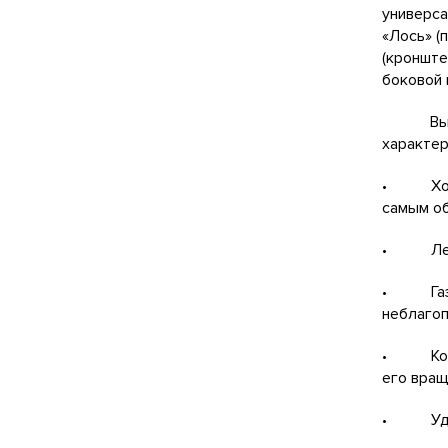
универса
«Лось» (
(кронште
боковой 
Высокок
характер
• Хорошо
самым об
• Легко
• Газон
неблагоп
• Кольц
его вращ
• Ударо