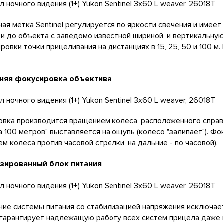
ая метка Sentinel регулируется по яркости свечения и имеет
и до объекта с заведомо известной шириной, и вертикальн
ровки точки прицеливания на дистанциях в 15, 25, 50 и 100 м
няя фокусировка объектива
вка производится вращением колеса, расположенного справ
а 100 метров" выставляется на ощупь (колесо "залипает"). Ф
м колеса против часовой стрелки, на дальние - по часовой).
зированный блок питания
ие системы питания со стабилизацией напряжения исключает
 гарантирует надлежащую работу всех систем прицела даже 