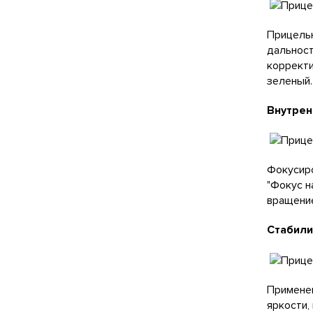
Прицельн
дальност
корректи
зеленый.
Внутрен
Фокусиро
"Фокус н
вращение
Стабили
Применен
яркости,