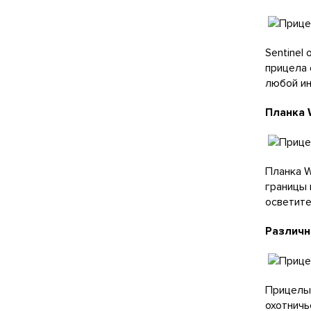
Sentinel
прицела 
любой ин
Планка 
Планка W
границы 
осветите
Различн
Прицелы 
охотничь