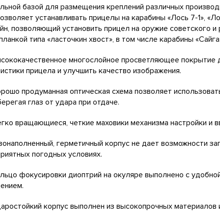
льной базой для размещения креплений различных производителе
позволяет устанавливать прицелы на карабины «Лось 7-1», «Лос
йн, позволяющий установить прицел на оружие советского и
планкой типа «ласточкин хвост», в том числе карабины «Сайга»,
ачественное многослойное просветляющее покрытие для
истики прицела и улучшить качество изображения.
 продуманная оптическая схема позволяет использовать п
ерегая глаз от удара при отдаче.
 вращающиеся, четкие маховики механизма настройки и вв
аполненный, герметичный корпус не дает возможности зап
риятных погодных условиях.
о фокусировки диоптрий на окуляре выполнено с удобной 
ением.
стойкий корпус выполнен из высокопрочных материалов и 