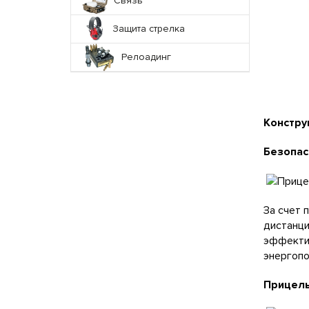
Связь
Защита стрелка
Релоадинг
Констру
Безопас
За счет 
дистанци
эффектив
энергоп
Прицель