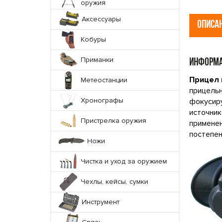
оружия
Аксессуары
ОПИСА
Кобуры
Приманки
ИНФОРМА
Прицел 
Метеостанции
прицельн
Хронографы
фокусиру
источник
Пристрелка оружия
применен
постепен
Ножи
Чистка и уход за оружием
Чехлы, кейсы, сумки
Инструмент