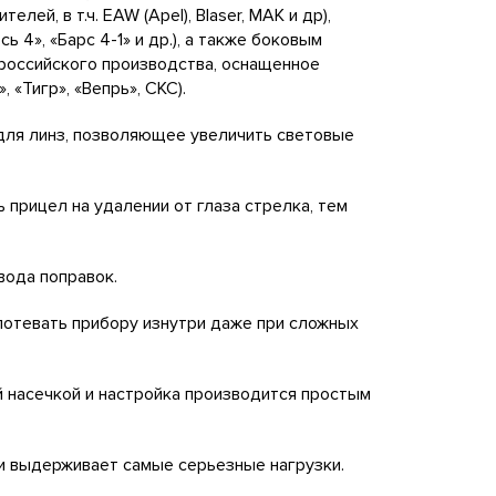
й, в т.ч. EAW (Apel), Blaser, MAK и др),
ь 4», «Барс 4-1» и др.), а также боковым
 российского производства, оснащенное
 «Тигр», «Вепрь», СКС).
 линз, позволяющее увеличить световые
рицел на удалении от глаза стрелка, тем
ода поправок.
отевать прибору изнутри даже при сложных
насечкой и настройка производится простым
выдерживает самые серьезные нагрузки.