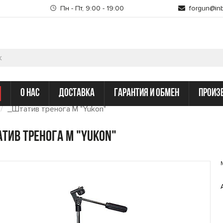
Пн - Пт, 9:00 - 19:00
forgun@inb
о нас
доставка
гарантия и обмен
произ
_Штатив тренога M "Yukon"
тив тренога M "Yukon"