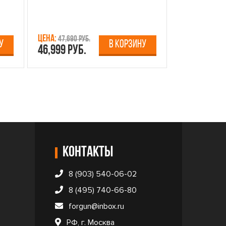
Цена:
Цена:
47,690 руб.
13,750 р
У
В КОРЗИНУ
46,999 руб.
12,499 руб
Контакты
8 (903) 540-06-02
8 (495) 740-66-80
forgun@inbox.ru
РФ, г. Москва