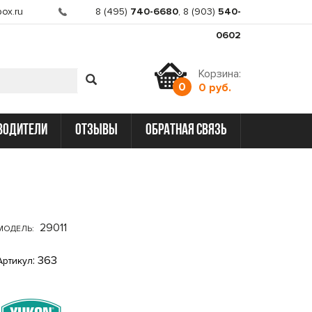
ox.ru
8 (495)
740-6680
,
8 (903)
540-
0602
Корзина:
0
0 руб.
водители
отзывы
обратная связь
29011
МОДЕЛЬ:
: 363
Артикул