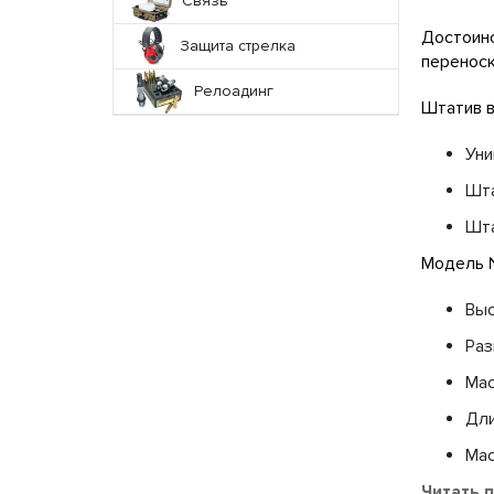
Связь
Достоинс
Защита стрелка
переноск
Релоадинг
Штатив в
Уни
Шта
Шта
Модель 
Выс
Раз
Мас
Дли
Мас
Читать 