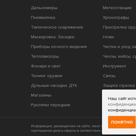
Дальномеры
Метеостанции
Пневматика
Хронографы
Тактическое снаряжение
Пристрелка ору
Маскировка, Засидки
Ножи
Приборы ночного видения
Чистка и уход з
Тепловизоры
Чехлы, кейсы, с
Фонари и свет
Инструмент
Тюнинг оружия
Связь
Дульные насадки, ДТК
Защита стрелка
Магазины
Релоадинг
Наш сайт исп
конфиденциа
Рукоятки передние
конфиденциа
ПОНЯТНО
Информация, размещенная на сайте, носит исключительно инфор
приглашение делать оферты в соответствии со статьями 435 и 437