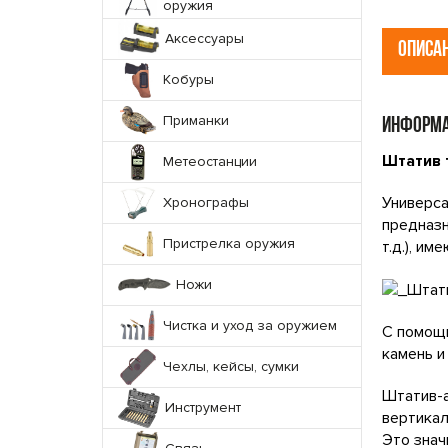
оружия
Аксессуары
ОПИСА
Кобуры
Приманки
ИНФОРМА
Штатив 
Метеостанции
Универса
Хронографы
предназн
Пристрелка оружия
т.д.), и
Ножи
Чистка и уход за оружием
С помощь
камень и
Чехлы, кейсы, сумки
Штатив-а
Инструмент
вертикал
Это знач