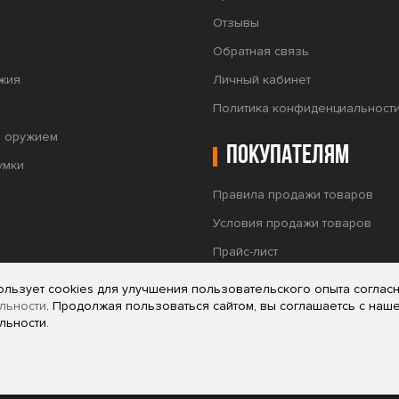
Отзывы
Обратная связь
жия
Личный кабинет
Политика конфиденциальност
а оружием
Покупателям
умки
Правила продажи товаров
Условия продажи товаров
Прайс-лист
Тепловизионные прицелы Puls
ользует cookies для улучшения пользовательского опыта соглас
льности
. Продолжая пользоваться сайтом, вы соглашаетсь с наш
льности.
мационный характер и не является офертой (публичной офертой) или
 (часть 2) Гражданского Кодекса Российской Федерации