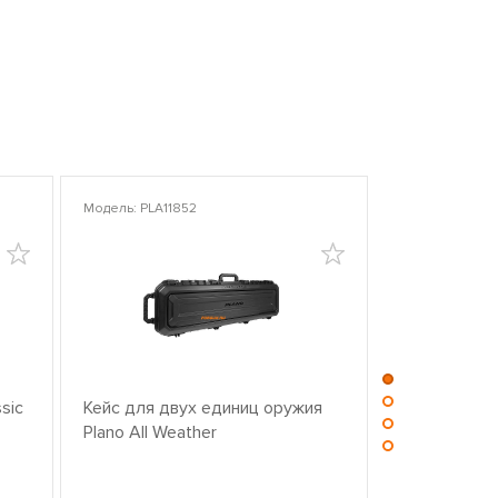
Модель: PLA11852
Модель: PLA10
sic
Кейс для двух единиц оружия
Центр для ч
Plano All Weather
оружием PL