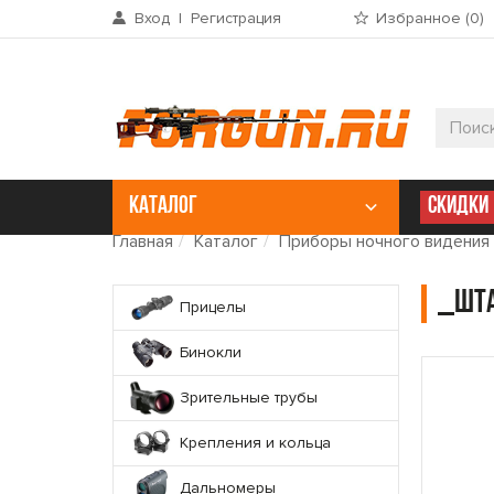
Вход
|
Регистрация
Избранное (
0
)
КАТАЛОГ
СКИДКИ
Главная
Каталог
Приборы ночного видения
_Шта
Прицелы
Бинокли
Зрительные трубы
Крепления и кольца
Дальномеры