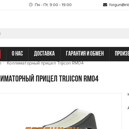
Пн - Пт, 9:00 - 19:00
forgun@inb
о нас
доставка
гарантия и обмен
произ
е
Коллиматорный прицел Trijicon RM04
иматорный прицел Trijicon RM04