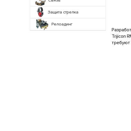
Связь
Защита стрелка
Релоадинг
Разработ
Trijicon
требуют 