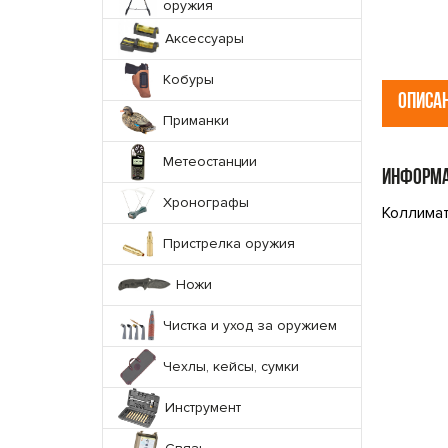
оружия
Аксессуары
Кобуры
ОПИСА
Приманки
Метеостанции
ИНФОРМА
Хронографы
Коллимат
Пристрелка оружия
Ножи
Чистка и уход за оружием
Чехлы, кейсы, сумки
Инструмент