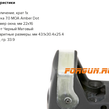
ристики
личение, крат 1x
ка 7.0 MOA Amber Dot
мер окна, мм 22x16
ет Черный Матовый
аритные размеры, мм 43.1x30.4x25.4
, гр. 33.9