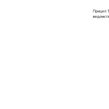
Прицел T
ведомств