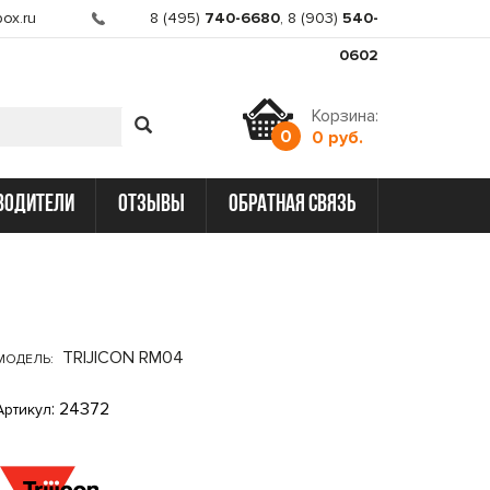
ox.ru
8 (495)
740-6680
,
8 (903)
540-
0602
Корзина:
0
0 руб.
водители
отзывы
обратная связь
TRIJICON RM04
МОДЕЛЬ:
: 24372
Артикул