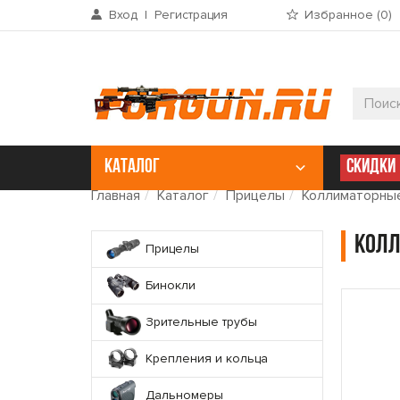
Вход
|
Регистрация
Избранное (
0
)
КАТАЛОГ
СКИДКИ
Главная
Каталог
Прицелы
Коллиматорны
Колл
Прицелы
Бинокли
Зрительные трубы
Крепления и кольца
Дальномеры