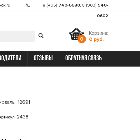
ox.ru
8 (495)
740-6680
,
8 (903)
540-
0602
Корзина:
0
0 руб.
водители
отзывы
обратная связь
12691
МОДЕЛЬ:
: 2438
Артикул