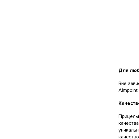
Для люб
Вне зави
Aimpoint
Качеств
Прицелы
качеств
уникаль
качеств