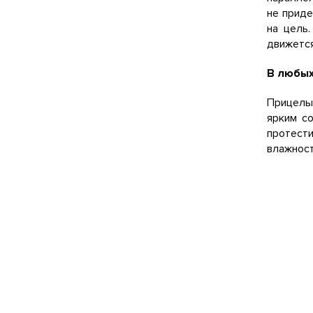
не приде
на цель
движется
В любых
Прицелы 
ярким с
протест
влажност