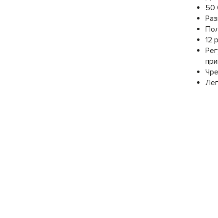
50 
Раз
Пол
12 
Рег
при
Чре
Лег