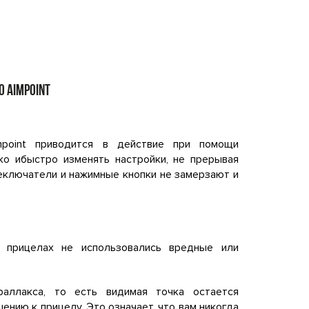
 AIMPOINT
mpoint приводится в действие при помощи
ко ибыстро изменять настройки, не прерывая
еключатели и нажимные кнопки не замерзают и
 прицелах не использовались вредные или
раллакса, то есть видимая точка остается
ению к прицелу. Это означает, что вам никогда