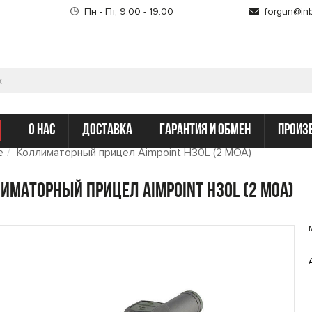
Пн - Пт, 9:00 - 19:00
forgun@inb
о нас
доставка
гарантия и обмен
произ
е
Коллиматорный прицел Aimpoint H30L (2 МОА)
иматорный прицел Aimpoint H30L (2 МОА)