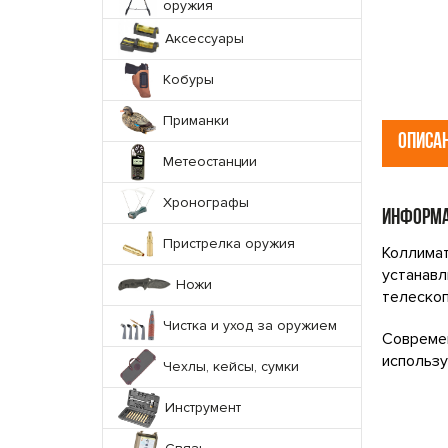
оружия
Аксессуары
Кобуры
Приманки
ОПИСА
Метеостанции
Хронографы
ИНФОРМА
Пристрелка оружия
Коллима
устанав
Ножи
телескоп
Чистка и уход за оружием
Современ
использу
Чехлы, кейсы, сумки
Инструмент