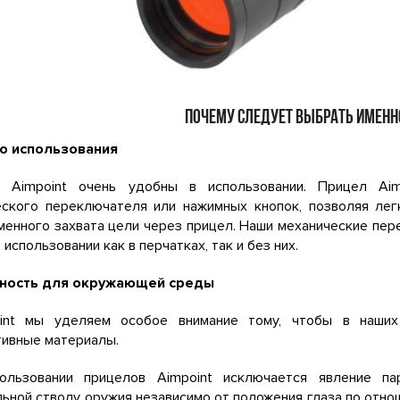
ПОЧЕМУ СЛЕДУЕТ ВЫБРАТЬ ИМЕННО
о использования
 Aimpoint очень удобны в использовании. Прицел Ai
еского переключателя или нажимных кнопок, позволяя лег
енного захвата цели через прицел. Наши механические пер
 использовании как в перчатках, так и без них.
ность для окружающей среды
int мы уделяем особое внимание тому, чтобы в наших
тивные материалы.
ользовании прицелов Aimpoint исключается явление па
ьной стволу оружия независимо от положения глаза по отнош