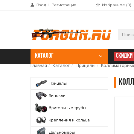
Вход
|
Регистрация
Избранное (
0
)
КАТАЛОГ
СКИДКИ
Главная
Каталог
Прицелы
Коллиматорны
Колл
Прицелы
Бинокли
Зрительные трубы
Крепления и кольца
Дальномеры