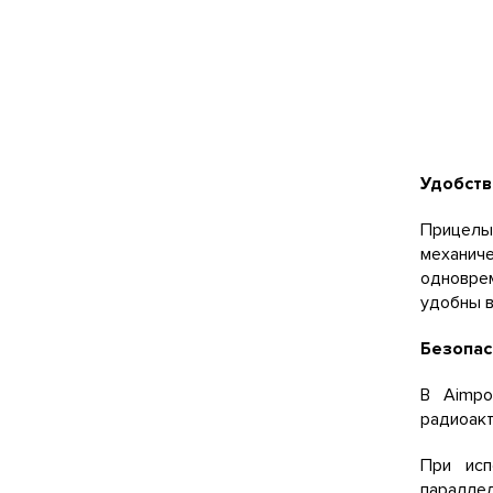
Удобств
Прицелы
механич
одноврем
удобны в
Безопас
В Aimpo
радиоак
При исп
параллел