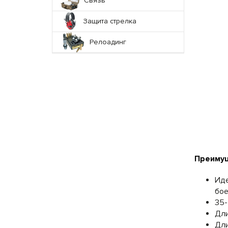
Связь
Защита стрелка
Релоадинг
Преимущ
Иде
бое
35-
Дли
Дли