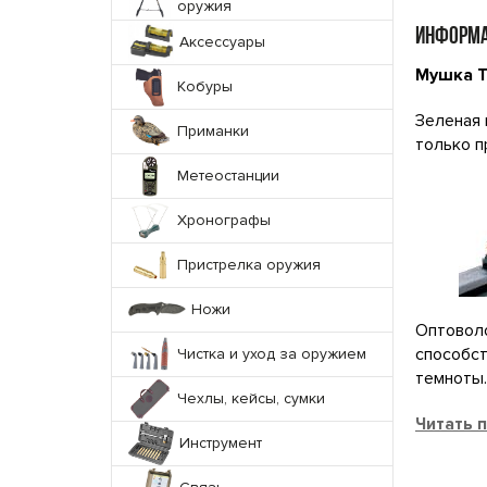
оружия
ИНФОРМА
Аксессуары
Мушка T
Кобуры
Зеленая 
Приманки
только п
Метеостанции
Хронографы
Пристрелка оружия
Ножи
Оптоволо
способст
Чистка и уход за оружием
темноты.
Чехлы, кейсы, сумки
Читать 
Инструмент