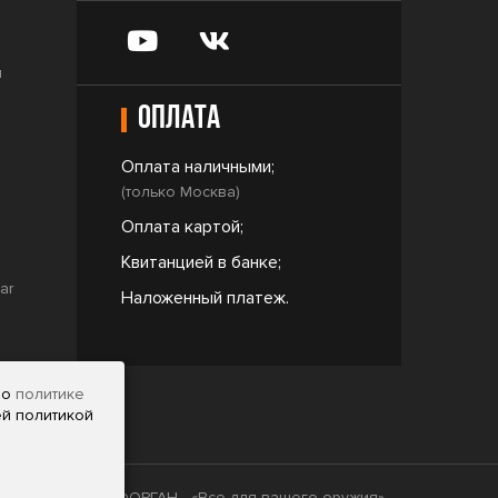
и
Оплата
Оплата наличными;
(только Москва)
Оплата картой;
Квитанцией в банке;
ar
Наложенный платеж.
но
политике
ей политикой
2009 - 2026 © ФОРГАН - «Все для вашего оружия»