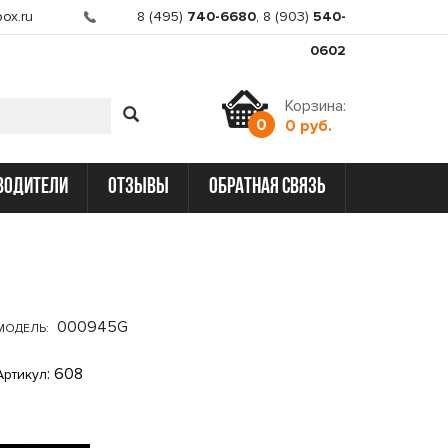
ox.ru
8 (495)
740-6680
,
8 (903)
540-
0602
Корзина:
0
0 руб.
водители
отзывы
обратная связь
000945G
МОДЕЛЬ:
: 608
Артикул