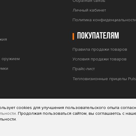
Обратная связь
Личный кабинет
Политика конфиденциальност
Покупателям
жия
Правила продажи товаров
а оружием
Условия продажи товаров
умки
Прайс-лист
Тепловизионные прицелы Puls
ользует cookies для улучшения пользовательского опыта соглас
льности
. Продолжая пользоваться сайтом, вы соглашаетсь с наш
льности.
мационный характер и не является офертой (публичной офертой) или