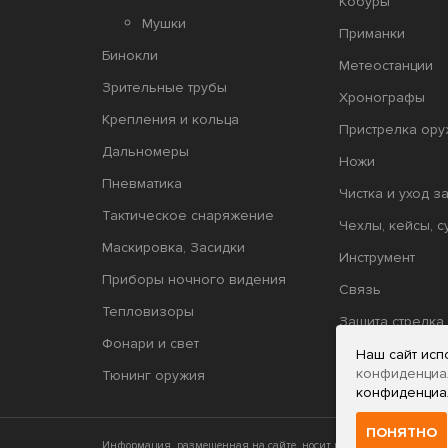
Кобуры
Мушки
Приманки
Бинокли
Метеостанции
Зрительные трубы
Хронографы
Крепления и кольца
Пристрелка ору
Дальномеры
Ножи
Пневматика
Чистка и уход з
Тактическое снаряжение
Чехлы, кейсы, с
Маскировка, Засидки
Инструмент
Приборы ночного видения
Связь
Тепловизоры
Защита стрелка
Фонари и свет
Релоадинг
Наш сайт исп
конфиденциа
Тюнинг оружия
конфиденциа
ПОНЯТНО
Информация, размещенная на сайте, носит исключительно инфор