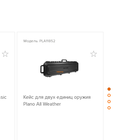
Модель: PLA11852
Модель: PLA10
sic
Кейс для двух единиц оружия
Центр для ч
Plano All Weather
оружием PL