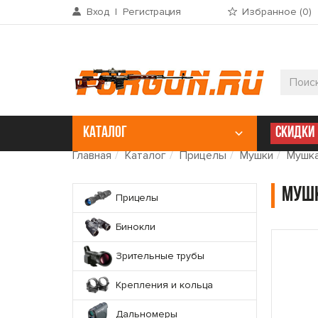
Вход
|
Регистрация
Избранное (
0
)
КАТАЛОГ
СКИДКИ
Главная
Каталог
Прицелы
Мушки
Мушка
Мушк
Прицелы
Бинокли
Зрительные трубы
Крепления и кольца
Дальномеры