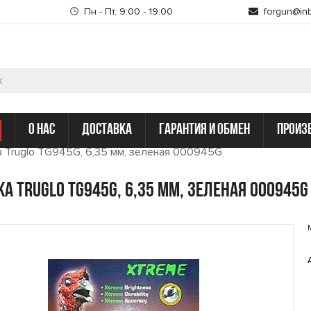
Пн - Пт, 9:00 - 19:00
forgun@inb
о нас
доставка
гарантия и обмен
произ
 Truglo TG945G, 6,35 мм, зеленая 000945G
а Truglo TG945G, 6,35 мм, зеленая 000945G