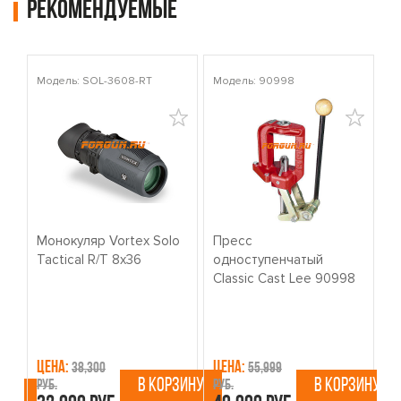
Рекомендуемые
Модель: SOL-3608-RT
Модель: 90998
Мо
Монокуляр Vortex Solo
Пресс
К
Tactical R/T 8x36
одноступенчатый
о
Classic Cast Lee 90998
W
Цена:
Цена:
Ц
38,300
55,999
В КОРЗИНУ
В КОРЗИНУ
руб.
руб.
ру
ИНУ