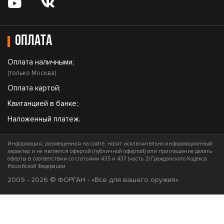
Оплата
Оплата наличными;
(только Москва)
Оплата картой;
Квитанцией в банке;
Наложенный платеж.
Информация, размещенная на сайте, носит исключительно информационный
характер и не является офертой (публичной офертой) или приглашение делать
оферты в соответствии со статьями 435 и 437 (часть 2) Гражданского Кодекса
Российской Федерации
2009 - 2026 © ФОРГАН - «Все для вашего оружия»