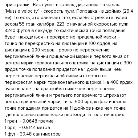
пристрелки. Вес пули - в гранах, дистанция - в ярдах.
"Muzzle velocity" - скорость пули. Поправка - в дюймах (25,4
мм). То есть, это означает, что, если Вы стреляете пулей
весом 55 гран калибра .223, с начальной скоростью пули
3240 футов в секунду, то фактическая точка попадания
будет находиться - перекрестие прицельной марки –
точно по перекрестию на дистанции в 100 ярдов, на
дистанции в 200 ярдов - ровно по пересечению
вертикальной линии прицельной марки и первого вниз от
центра марки горизонтального штриха, на дистанции в 300
ярдов точка попадания придется на 1 дюйм выше, чем
пересечение вертикальной линии и второго от
перекрестия марки горизонтального штриха. На 400 ярдах
пуля попадет на два дюйма ниже чем пересечение
вертикальной линии и третьего поперечного штриха (от
центра прицельной марки), и на 500 ярдах фактическая
точка попадания придется на 11 дюймов ниже чем точка,
где волосяная линия марки переходит в толстый штрих.
1 гран - 0.0648 грамма
1 ярд - 0.9144 метра
1 фут - 30,48 сантиметров