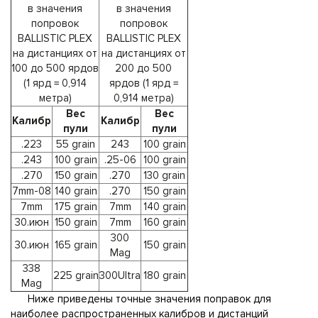
в значения
в значения
попровок
попровок
BALLISTIC PLEX
BALLISTIC PLEX
на дистанциях от
на дистанциях от
100 до 500 ярдов
200 до 500
(1 ярд = 0,914
ярдов (1 ярд =
метра)
0,914 метра)
Вес
Вес
Калибр
Калибр
пули
пули
.223
55 grain
243
100 grain
.243
100 grain
.25-06
100 grain
.270
150 grain
.270
130 grain
7mm-08
140 grain
.270
150 grain
7mm
175 grain
7mm
140 grain
30.июн
150 grain
7mm
160 grain
300
30.июн
165 grain
150 grain
Mag
338
225 grain
300Ultra
180 grain
Mag
Ниже приведены точные значения поправок для
наиболее распространенных калибров и дистанций