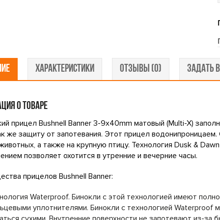
НИЕ
ХАРАКТЕРИСТИКИ
ОТЗЫВЫ (0)
ЗАДАТЬ В
ЦИЯ О ТОВАРЕ
ий прицел Bushnell Banner 3-9x40mm матовый (Multi-X) запо
так же защиту от запотевания. Этот прицел водонипроницаем.
животных, а также на крупную птицу. Технология Dusk & Dawn
ением позволяет охотится в утренние и вечерние часы.
ства прицелов Bushnell Banner:
нология Waterproof. Бинокли с этой технологией имеют пол
ьцевыми уплотнителями. Бинокли с технологией Waterproof 
аться сухими. Внутренние поверхности не запотевают из-за 