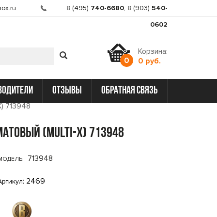
ox.ru
8 (495)
740-6680
,
8 (903)
540-
0602
Корзина:
0
0 руб.
водители
отзывы
обратная связь
X) 713948
атовый (Multi-X) 713948
713948
МОДЕЛЬ:
: 2469
Артикул