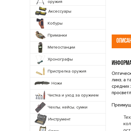
оружия
Аксессуары
Кобуры
Приманки
ОПИСА
Метеостанции
Хронографы
ИНФОРМА
Пристрелка оружия
Оптическ
линз, а 
Ножи
средних 
просветл
Чистка и уход за оружием
Преимуще
Чехлы, кейсы, сумки
Тех
Инструмент
кол
ост