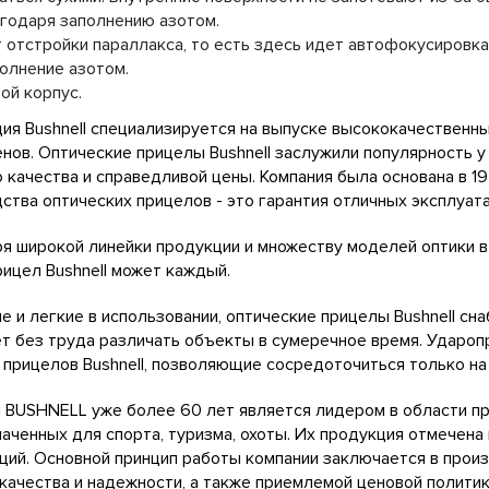
годаря заполнению азотом.
 отстройки параллакса, то есть здесь идет автофокусиров
олнение азотом.
ой корпус.
ия Bushnell специализируется на выпуске высококачественны
нов. Оптические прицелы Bushnell заслужили популярность 
 качества и справедливой цены. Компания была основана в 1
ства оптических прицелов - это гарантия отличных эксплуат
я широкой линейки продукции и множеству моделей оптики в
рицел Bushnell может каждый.
 и легкие в использовании, оптические прицелы Bushnell сн
т без труда различать объекты в сумеречное время. Ударо
 прицелов Bushnell, позволяющие сосредоточиться только на 
 BUSHNELL уже более 60 лет является лидером в области пр
аченных для спорта, туризма, охоты. Их продукция отмечен
ций. Основной принцип работы компании заключается в прои
качества и надежности, а также приемлемой ценовой политик