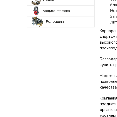
Связь
бла
Нет
Защита стрелка
Зап
Релоадинг
Лит
Корпорац
спортсме
высокого
производ
Благодар
купить п
Надежные
позволяе
качества
Компания
предназн
организа
уровнем 