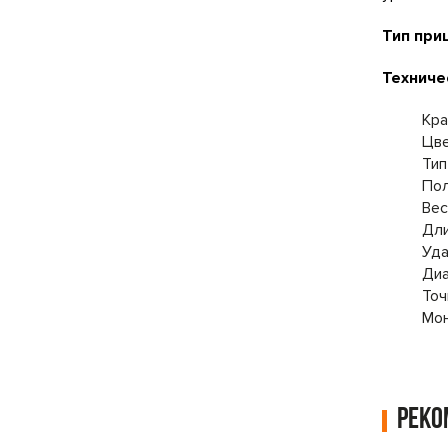
Тип приц
Техниче
Кра
Цве
Тип
Пол
Вес
Дли
Уда
Диа
Точ
Мон
Рек