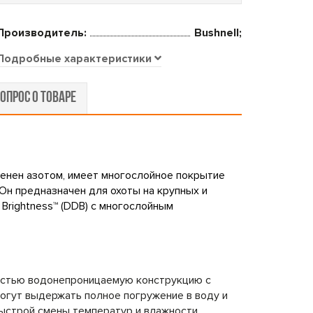
Производитель:
Bushnell;
Подробные характеристики
ОПРОС О ТОВАРЕ
лненен азотом, имеет многослойное покрытие
 Он предназначен для охоты на крупных и
 Brightness™ (DDB) с многослойным
ностью водонепроницаемую конструкцию с
могут выдержать полное погружение в воду и
быстрой смены температур и влажности