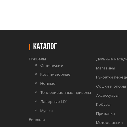
Каталог
Прицелы
Дульные насадк
Оптические
Магазины
Коллиматорные
Рукоятки перед
Ночные
Сошки и опоры 
Тепловизионные прицелы
Аксессуары
Лазерные ЦУ
Кобуры
Мушки
Приманки
Бинокли
Метеостанции