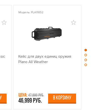
Модель: PLA11852
Модель: PLA10
sic
Кейс для двух единиц оружия
Центр для ч
Plano All Weather
оружием PL
Цена:
Цена:
47,690 руб.
13,750 р
У
В КОРЗИНУ
46,999 руб.
12,499 руб