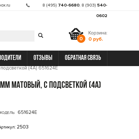
ox.ru
8 (495)
740-6680
,
8 (903)
540-
0602
Корзина:
0
0 руб.
водители
отзывы
обратная связь
с подсветкой (4A) 651624E
4mm матовый, с подсветкой (4A)
651624E
МОДЕЛЬ:
: 2503
Артикул