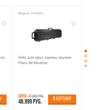
Модель: PLA11852
Модель: PLA10
sic
Кейс для двух единиц оружия
Центр для ч
Plano All Weather
оружием PL
Цена:
Цена:
47,690 руб.
13,750 р
У
В КОРЗИНУ
46,999 руб.
12,499 руб