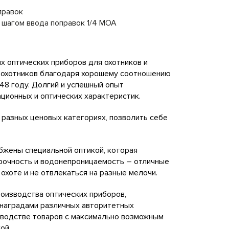
правок
с шагом ввода поправок 1/4 МОА
х оптических приборов для охотников и
у охотников благодаря хорошему соотношению
948 году. Долгий и успешный опыт
ационных и оптических характеристик.
 разных ценовых категориях, позволить себе
абжены специальной оптикой, которая
прочность и водонепроницаемость – отличные
охоте и не отвлекаться на разные мелочи.
оизводства оптических приборов,
а наградами различных авторитетных
зводстве товаров с максимально возможным
ой.