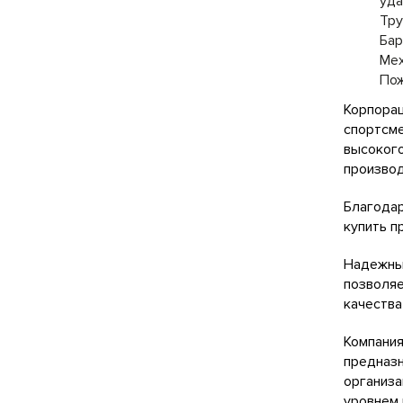
уда
Тру
Бар
Мех
Пож
Корпорац
спортсме
высокого
производ
Благодар
купить п
Надежные
позволяе
качества
Компания
предназн
организа
уровнем 