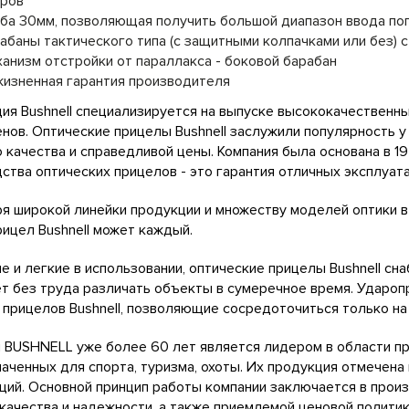
ров
ба 30мм, позволяющая получить большой диапазон ввода по
абаны тактического типа (с защитными колпачками или без) 
анизм отстройки от параллакса - боковой барабан
изненная гарантия производителя
ия Bushnell специализируется на выпуске высококачественны
нов. Оптические прицелы Bushnell заслужили популярность 
 качества и справедливой цены. Компания была основана в 1
ства оптических прицелов - это гарантия отличных эксплуат
я широкой линейки продукции и множеству моделей оптики в
рицел Bushnell может каждый.
 и легкие в использовании, оптические прицелы Bushnell сн
т без труда различать объекты в сумеречное время. Ударо
 прицелов Bushnell, позволяющие сосредоточиться только на 
 BUSHNELL уже более 60 лет является лидером в области пр
аченных для спорта, туризма, охоты. Их продукция отмечен
ций. Основной принцип работы компании заключается в прои
качества и надежности, а также приемлемой ценовой политик