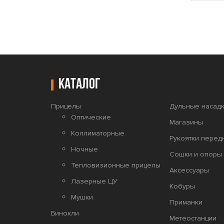
Каталог
Прицелы
Дульные насадк
Оптические
Магазины
Коллиматорные
Рукоятки перед
Ночные
Сошки и опоры 
Тепловизионные прицелы
Аксессуары
Лазерные ЦУ
Кобуры
Мушки
Приманки
Бинокли
Метеостанции