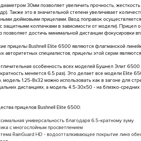
диаметром 30мм позволяет увеличить прочность, жесткость 
 др). Также это в значительной степени увеличивает количес
ными дюймовыми прицелами. Ввод поправок осуществляется
 с защитными колпачками в зависимости от модели). Прицел 
то позволяет достичь минимальной дистанции фокусировки вп
ие прицелы Bushnell Elite 6500 являются флагманской лине
х авторитетных специалистов, прицелы этой серии являются
отличительная особенность всех моделей Бушнел Элит 6500 -
е. кратность меняется 6.5 раз). Это делает все модели Elite 
, модель 1.25-8х32 можно использовать как в загоне для стр
альних дистанциях, а модель 4.5-30х50 - на близко-средних
ства прицелов Bushnell Elite 6500:
симальная универсальность благодаря 6.5-кратному зуму
ика с многослойным просветлением
тема RainGuard HD - водоотталкивающее покрытие линз обес