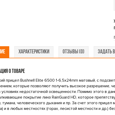
НИЕ
ХАРАКТЕРИСТИКИ
ОТЗЫВЫ (0)
ЗАДАТЬ В
ЦИЯ О ТОВАРЕ
ий прицел Bushnell Elite 6500 1-6,5x24mm матовый, с подсв
ением, которые позволяют получить высокое разрешение, че
в условиях недостаточной освещенности. Помимо этого в да
лкивающее покрытие линз RainGuard HD, которое препятству
, тумана, человеческого дыхания и пр. За счет этого прицел
ра) и в любых местностях (горах, лесистой местности и др.) бе