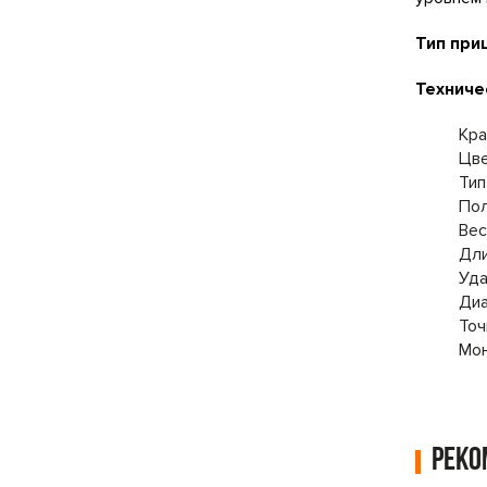
Тип при
Техниче
Кра
Цве
Тип
Пол
Вес
Дли
Уда
Диа
Точ
Мон
Рек