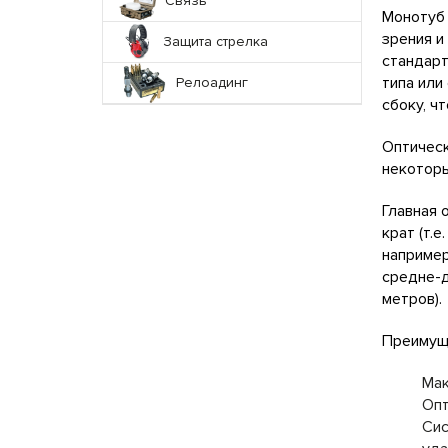
Связь
Монотуб 
зрения и
Защита стрелка
стандарт
типа или
Релоадинг
сбоку, ч
Оптическ
некоторы
Главная 
крат (т.
например
средне-д
метров).
Преимуще
Мак
Опт
Сис