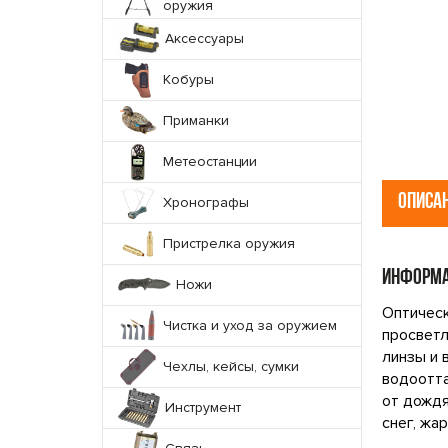
оружия
Аксессуары
Кобуры
Приманки
Метеостанции
ОПИСА
Хронографы
Пристрелка оружия
ИНФОРМА
Ножи
Оптическ
Чистка и уход за оружием
просветл
линзы и 
Чехлы, кейсы, сумки
водоотта
от дождя
Инструмент
снег, жа