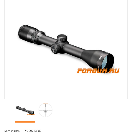
733960B
МОДЕЛЬ: