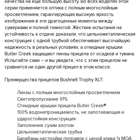
качества на ещё большую высоту. Во всех моделях этой
серии применяется оптика с полным многослойным
просветлением, гарантирующая высокую яркость
изображения в эти драгоценные моменты между
сумерками и полной темнотой. Жёсткие испытания на
устойчивость к отдаче доказали, что цельнометаллическая
конструкция с одной трубкой обеспечивает высочайшую
надежность в реальных условиях, а откидные крышки
Butler Creek защищают линзы прицела от осадков и тумана.
Испытайте сами – и вы увидите, что с этим прицелом не
сравнится ни один другой прицел в этом классе.
Преимущества прицелов Bushnell Trophy XLT:
Линзы с полным многослойным просветлением
Светопропускание 91%
Откидные крышки прицела Butler Creek®
100% водонепроницаемость, не запотевающая и
ударостойкая конструкция
Заполнение сухим азотом
Цельнометаллическая трубка
Барабаны настройки поправок с ценой клика ¼ МОА