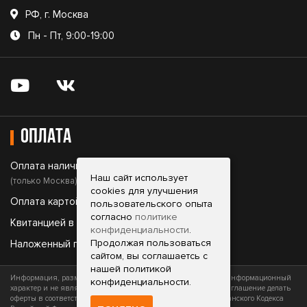
РФ, г. Москва
Пн - Пт, 9:00-19:00
Оплата
Оплата наличными;
Наш сайт использует
(только Москва)
cookies для улучшения
Оплата картой;
пользовательского опыта
согласно
политике
Квитанцией в банке;
конфиденциальности
.
Продолжая пользоваться
Наложенный платеж.
сайтом, вы соглашаетсь с
нашей политикой
Информация, размещенная на сайте, носит исключительно информационный
конфиденциальности.
характер и не является офертой (публичной офертой) или приглашение делать
оферты в соответствии со статьями 435 и 437 (часть 2) Гражданского Кодекса