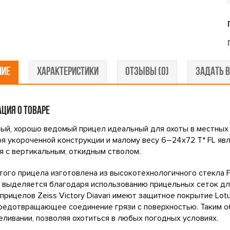
НИЕ
ХАРАКТЕРИСТИКИ
ОТЗЫВЫ (0)
ЗАДАТЬ В
ЦИЯ О ТОВАРЕ
ый, хорошо ведомый прицел идеальный для охоты в местных п
я укороченной конструкции и малому весу 6–24x72 T* FL яв
я с вертикальным, откидным стволом.
того прицела изготовлена из высокотехнологичного стекла FL
FL выделяется благодаря использованию прицельных сеток д
прицелов Zeiss Victory Diavari имеют защитное покрытие L
редотвращающее соединение грязи с поверхностью. Таким о
еливании, позволяя охотиться в любых погодных условиях.