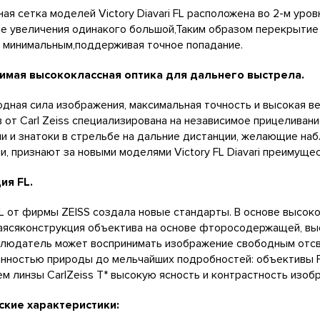
ая сетка моделей Victory Diavari FL расположена во 2-м уро
е увеличения одинакого большой,Таким образом перекрытие
 минимальным,поддерживая точное попадание.
имая высококлассная оптика для дальнего выстрела.
дная сила изображения, максимальная точность и высокая ве
 от Carl Zeiss специализирована на независимое прицеливани
и и знатоки в стрельбе на дальние дистанции, желающие наб
и, признают за новыми моделями Victory FL Diavari преимуще
ия FL.
L от фирмы ZEISS создалa новые стандарты. В основе высо
сяконструкция объектива на основе фторосодержащей, выс
блюдатель может воспринимать изображение свободным отсв
нностью природы до мельчайших подробностей: объективы 
м линзы CarlZeiss T* высокую ясность и контрастность изоб
ские характеристики: