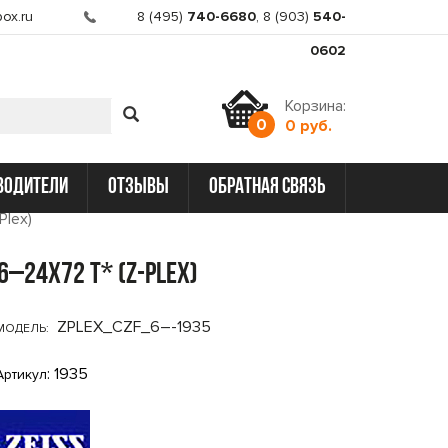
ox.ru
8 (495)
740-6680
,
8 (903)
540-
0602
Корзина:
0
0 руб.
водители
отзывы
обратная связь
Plex)
 6–24x72 T* (Z-Plex)
ZPLEX_CZF_6–-1935
МОДЕЛЬ:
: 1935
Артикул