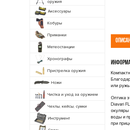
оружия
Аксессуары
Кобуры
Приманки
ОПИСА
Метеостанции
Хронографы
ИНФОРМА
Пристрелка оружия
Компактн
Благодар
Ножи
или ружь
Чистка и уход за оружием
Оптика э
Diavari 
Чехлы, кейсы, сумки
окуляры 
воды и п
Инструмент
при приц