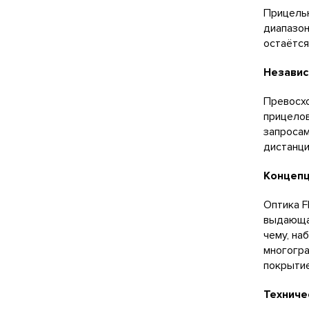
Прицельн
диапазон
остаётся
Независ
Превосхо
прицелов
запросам
дистанци
Концепц
Оптика F
выдающая
чему, на
многогра
покрытие
Техниче