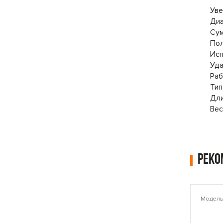
Уве
Диа
Сум
Пол
Исп
Уда
Раб
Тип
Дли
Вес
Рек
Модель: PLAMT6221
Модель