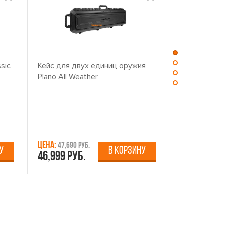
sic
Кейс для двух единиц оружия
Центр для ч
Plano All Weather
оружием PL
Цена:
Цена:
47,690 руб.
13,750 р
У
В КОРЗИНУ
46,999 руб.
12,499 руб