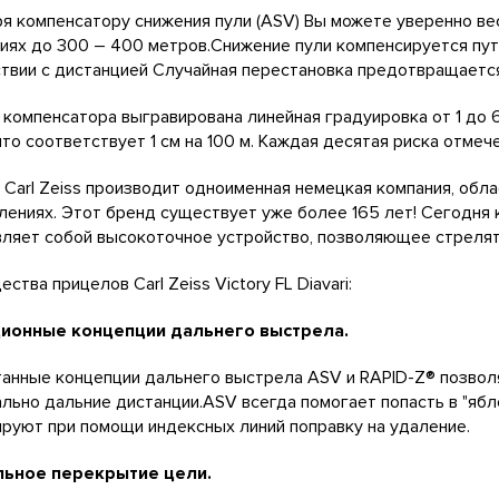
я компенсатору снижения пули (ASV) Вы можете уверенно ве
иях до 300 – 400 метров.Снижение пули компенсируется пут
твии с дистанцией Случайная перестановка предотвращаетс
 компенсатора выгравирована линейная градуировка от 1 до 
то соответствует 1 см на 100 м. Каждая десятая риска отмече
Carl Zeiss производит одноименная немецкая компания, обла
лениях. Этот бренд существует уже более 165 лет! Сегодня 
ляет собой высокоточное устройство, позволяющее стрелят
ства прицелов Carl Zeiss Victory FL Diavari:
ионные концепции дальнего выстрела.
анные концепции дальнего выстрела ASV и RAPID-Z® позвол
льно дальние дистанции.ASV всегда помогает попасть в "ябл
руют при помощи индексных линий поправку на удаление.
ьное перекрытие цели.