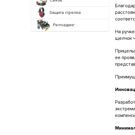
Связь
Благодар
расстоян
Защита стрелка
соответс
Релоадинг
На ручке
щелчок ч
Прицелы 
ее прояв
представ
Преимуще
Инновац
Разработ
экстрема
компенси
Минимал