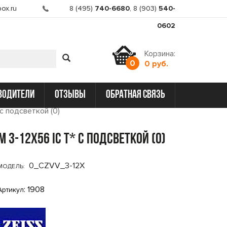
ox.ru
8 (495)
740-6680
,
8 (903)
540-
0602
Корзина:
0
0 руб.
водители
отзывы
обратная связь
 с подсветкой (0)
M 3-12x56 iC T* с подсветкой (0)
0_CZVV_3-12X
МОДЕЛЬ:
: 1908
Артикул