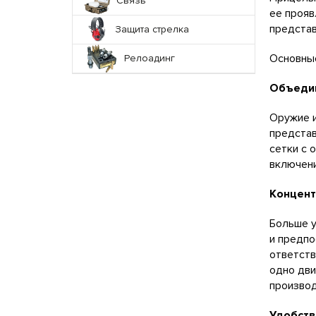
Связь
ее прояв
представ
Защита стрелка
Основные
Релоадинг
Объеди
Оружие и
представ
сетки с 
включени
Концент
Больше у
и предпо
ответств
одно дви
производ
Удобств