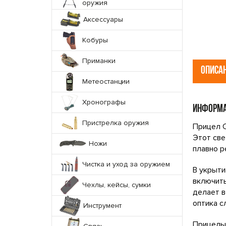
оружия
Аксессуары
Кобуры
Приманки
ОПИСА
Метеостанции
Хронографы
ИНФОРМА
Пристрелка оружия
Прицел C
Этот све
Ножи
плавно р
Чистка и уход за оружием
В укрыти
включить
Чехлы, кейсы, сумки
делает в
оптика с
Инструмент
Прицелы 