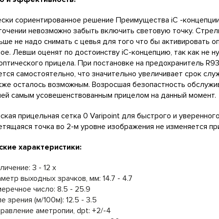
ски сориентированное решение Преимущества iC -концепции 
очении невозможно забыть включить световую точку. Стрелк
ьше не надо снимать с цевья для того что бы активировать 
ое. Левши оценят по достоинству iC-концепцию, так как не 
оптического прицела. При постановке на предохранитель R93
тся самостоятельно, что значительно увеличивает срок слу
кже осталось возможным. Возросшая безопастность обслужива
ей самым усовешенствованным прицелом на данный момент.
ская прицельная сетка 0 Varipoint для быстрого и уверенно
етящаяся точка во 2-м уровне изображения не изменяется пр
ские характеристики:
личение: 3 - 12 x
метр выходных зрачков, мм: 14.7 - 4.7
еречное число: 8.5 - 25.9
е зрения (м/100м): 12.5 - 3.5
равление аметропии, dpt: +2/-4