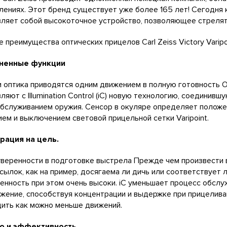
лениях. Этот бренд существует уже более 165 лет! Сегодня 
ляет собой высокоточное устройство, позволяющее стрелят
 преимущества оптических прицелов Carl Zeiss Victory Varipo
ненные функции
 оптикa приводятся одним движением в полную готовность Об
ляют с Illumination Control (iC) новую технологию, соединив
обслуживанием оружия. Сенсор в окуляре определяет положе
ем и выключением световой прицельной сетки Varipoint.
рация на цель.
веренности в подготовке выстрела Прежде чем произвести
сылок, как на пример, досягаема ли дичь или соответствует 
енность при этом очень высоки. iC уменьшает процесс обслу
жение, способствуя концентрации и выдержке при прицеливан
ить как можно меньше движений.
о и эффективность.