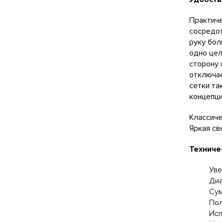
Практиче
сосредот
руку бол
одно цел
сторону 
отключае
сетки та
концепци
Классиче
Яркая св
Техниче
Уве
Диа
Сум
Пол
Исп