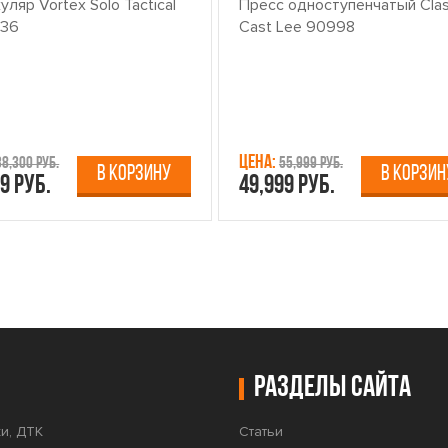
ляр Vortex Solo Tactical
Пресс одноступенчатый Clas
x36
Cast Lee 90998
Цена:
38,300 руб.
55,999 руб.
В КОРЗИНУ
В КОРЗИН
9 руб.
49,999 руб.
Разделы сайта
и, ДТК
Статьи