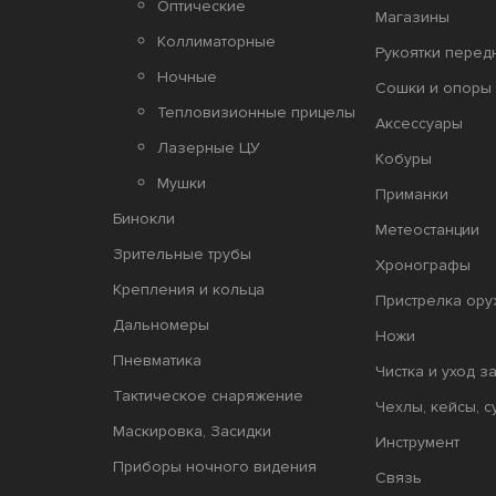
Оптические
Магазины
Коллиматорные
Рукоятки перед
Ночные
Сошки и опоры 
Тепловизионные прицелы
Аксессуары
Лазерные ЦУ
Кобуры
Мушки
Приманки
Бинокли
Метеостанции
Зрительные трубы
Хронографы
Крепления и кольца
Пристрелка ору
Дальномеры
Ножи
Пневматика
Чистка и уход з
Тактическое снаряжение
Чехлы, кейсы, с
Маскировка, Засидки
Инструмент
Приборы ночного видения
Связь