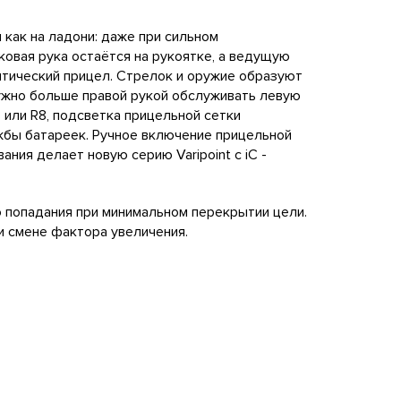
как на ладони: даже при сильном
овая рука остаётся на рукояткe, а ведущую
оптический прицел. Стрелок и оружие образуют
нужно больше правой рукой обслуживать левую
 или R8, подсветка прицельной сетки
жбы батареек. Ручное включение прицельной
ния делает новую серию Varipoint с iC -
го попадания при минимальном перекрытии цели.
и смене фактора увеличения.