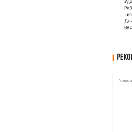
Уда
Раб
Тип
Дли
Вес
Рек
Модель: PLAMT6221
Модель