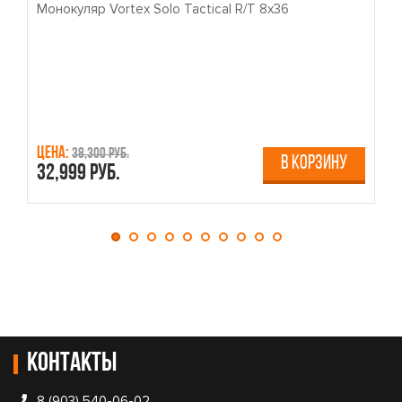
Монокуляр Vortex Solo Tactical R/T 8x36
П
Цена:
Ц
38,300 руб.
В КОРЗИНУ
32,999 руб.
4
Контакты
8 (903) 540-06-02