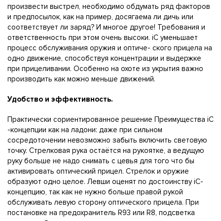
произвести выстрел, необходимо обдумать ряд факторов
и предпосылок, как на пример, досягаема ли дичь или
соответствует ли заряд? И многое другое! Требования и
ответственность при этом очень высоки. iC уменьшает
процесс обслуживания оружия и оптиче- ского прицела на
одно движение, способствуя концентрации и выдержке
при прицеливании. Особенно на охоте из укрытия важно
производить как можно меньше движений.
Удобство и эффективность.
Практически сориентированное решение Преимущества iC
-концепции как на ладони: даже при сильном
сосредоточении невозможно забыть включить световую
точку. Стрелковая рука остаётся на рукояткe, а ведущую
руку больше не надо снимать с цевья для того что бы
активировать оптический прицел. Стрелок и оружие
образуют одно целое. Левши оценят по достоинству iC-
концепцию, так как не нужно больше правой рукой
обслуживать левую сторону оптического прицела. При
постановке на предохранитель R93 или R8, подсветка