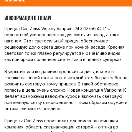
ИНФОРМАЦИЯ О ТОВАРЕ
Прицел Carl Zeiss Victory Varipoint M 3-12x56 iC T* с
подсветкой универсален как для охоты из засады, так и
нагоном. Этот светосильный прицел обеспечивает
решающую долю света даже при ночной засаде. Красная
световая точка плавно регулируется и отчётливо видна
как при ярком солнечном свете, так и в полных сумерках.
В укрытии, или когда мимо проносится дичь, или же в
спешке нагонной охоты: почти каждый хотя бы раз забывал
включить световую точку прицела. В такой обстановке
попасть в цель очень сложно. Новая концепция Varipoint iC
делает возможным взводить курок и включать световую
прицельную сетку одновременно. Таким образом оружие и
оптика сливаются воедино.
Прицелы Carl Zeiss производит одноименная немецкая
компания, область специализации которой – оптика во