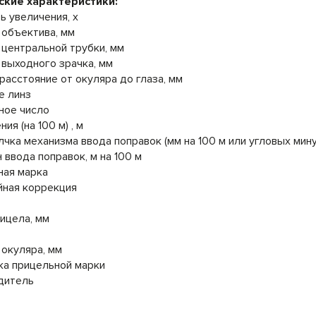
ские характеристики:
ь увеличения, х
объектива, мм
центральной трубки, мм
выходного зрачка, мм
расстояние от окуляра до глаза, мм
е линз
ное число
ия (на 100 м) , м
чка механизма ввода поправок (мм на 100 м или угловых мину
 ввода поправок, м на 100 м
ная марка
йная коррекция
ицела, мм
окуляра, мм
ка прицельной марки
дитель