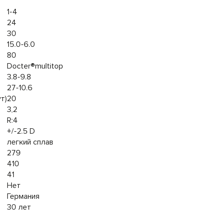
1-4
24
30
15.0-6.0
80
Docter®multitop
3.8-9.8
27-10.6
т)
20
3,2
R:4
+/-2.5 D
легкий сплав
279
410
41
Нет
Германия
30 лет