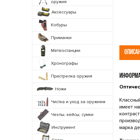
оружия
Аксессуары
Кобуры
Приманки
Метеостанции
ОПИСА
Хронографы
ИНФОРМА
Пристрелка оружия
Оптическ
Ножи
Классный
Чистка и уход за оружием
имеет на
контраст
Чехлы, кейсы, сумки
производ
марка де
Инструмент