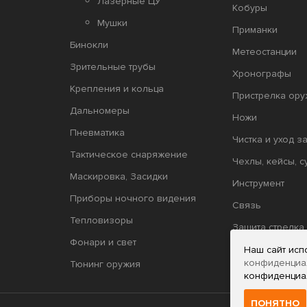
Лазерные ЦУ
Кобуры
Мушки
Приманки
Бинокли
Метеостанции
Зрительные трубы
Хронографы
Крепления и кольца
Пристрелка ору
Дальномеры
Ножи
Пневматика
Чистка и уход з
Тактическое снаряжение
Чехлы, кейсы, с
Маскировка, Засидки
Инструмент
Приборы ночного видения
Связь
Тепловизоры
Защита стрелка
Фонари и свет
Релоадинг
Наш сайт исп
конфиденциа
Тюнинг оружия
конфиденциа
ПОНЯТНО