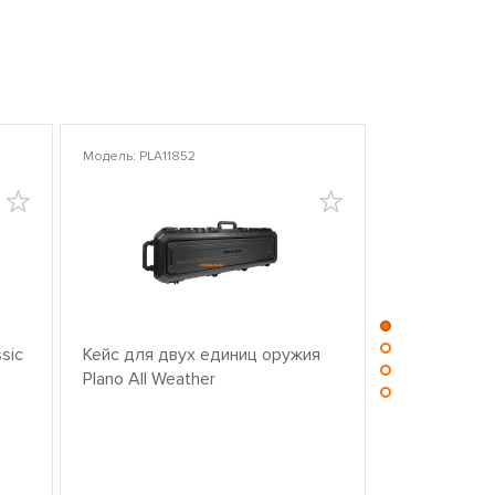
Модель: PLA11852
Модель: PLA10
sic
Кейс для двух единиц оружия
Центр для ч
Plano All Weather
оружием PL