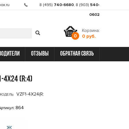
ox.ru
8 (495)
740-6680
,
8 (903)
540-
0602
Корзина:
0
0 руб.
водители
отзывы
обратная связь
-4x24 (R:4)
VZF1-4X24(R:
МОДЕЛЬ:
: 864
Артикул