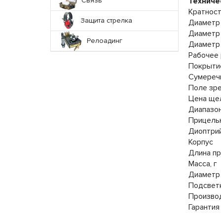
Связь
Техниче
Кратност
Защита стрелка
Диаметр 
Диаметр 
Релоадинг
Диаметр 
Рабочее 
Покрыти
Сумереч
Поле зрен
Цена щел
Диапазон
Прицель
Диоптри
Корпус
Длина пр
Масса, г
Диаметр 
Подсвет
Произво
Гарантия