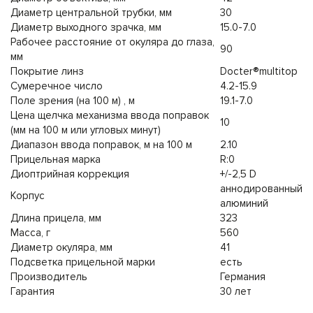
Диаметр центральной трубки, мм
30
Диаметр выходного зрачка, мм
15.0-7.0
Рабочее расстояние от окуляра до глаза,
90
мм
Покрытие линз
Docter®multitop
Сумеречное число
4.2-15.9
Поле зрения (на 100 м) , м
19.1-7.0
Цена щелчка механизма ввода поправок
10
(мм на 100 м или угловых минут)
Диапазон ввода поправок, м на 100 м
2.10
Прицельная марка
R:0
Диоптрийная коррекция
+/-2,5 D
аннодированный
Корпус
алюминий
Длина прицела, мм
323
Масса, г
560
Диаметр окуляра, мм
41
Подсветка прицельной марки
есть
Производитель
Германия
Гарантия
30 лет