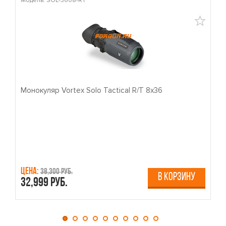
Модель: SOL-3608-RT
М
Монокуляр Vortex Solo Tactical R/T 8x36
П
Цена:
Ц
38,300 руб.
В КОРЗИНУ
32,999 руб.
4