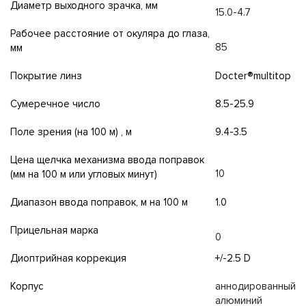
Диаметр выходного зрачка, мм
15.0-4.7
Рабочее расстояние от окуляра до глаза,
85
мм
Покрытие линз
Docter®multitop
Сумеречное число
8.5-25.9
Поле зрения (на 100 м) , м
9.4-3.5
Цена щелчка механизма ввода поправок
10
(мм на 100 м или угловых минут)
Диапазон ввода поправок, м на 100 м
1.0
Прицельная марка
0
Диоптрийная коррекция
+/-2.5 D
Корпус
аннодированный
алюминий