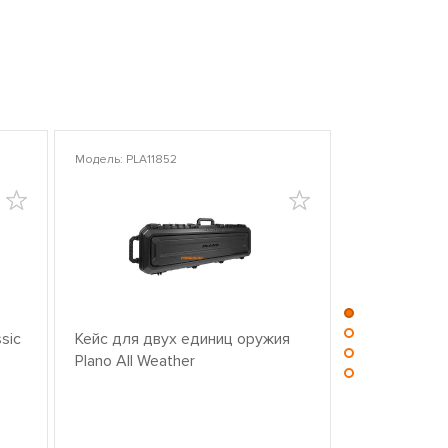
Модель: PLA11852
Модель: PLA10
sic
Кейс для двух единиц оружия
Центр для ч
Plano All Weather
оружием PL