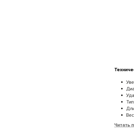
Техниче
Уве
Диа
Уда
Тип
Дли
Вес
Читать 