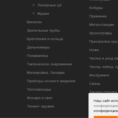
Лазерные ЦУ
Кобуры
Мушки
Приманки
Бинокли
Метеостанции
Зрительные трубы
Хронографы
Крепления и кольца
Пристрелка ору
Дальномеры
Ножи
Пневматика
Чистка и уход з
Тактическое снаряжение
Чехлы, кейсы, с
Маскировка, Засидки
Инструмент
Приборы ночного видения
Связь
Тепловизоры
Защита стрелка
Фонари и свет
Релоадинг
Наш сайт исп
конфиденциа
Тюнинг оружия
конфиденциа