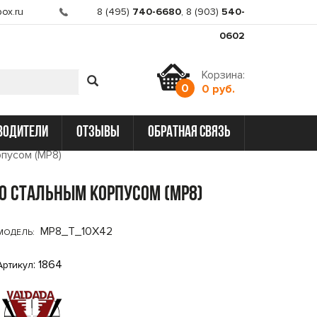
ox.ru
8 (495)
740-6680
,
8 (903)
540-
0602
Корзина:
0
0 руб.
водители
отзывы
обратная связь
рпусом (MP8)
со стальным корпусом (MP8)
MP8_T_10X42
МОДЕЛЬ:
: 1864
Артикул