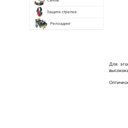
Связь
Защита стрелка
Релоадинг
Для это
высокока
Оптическ