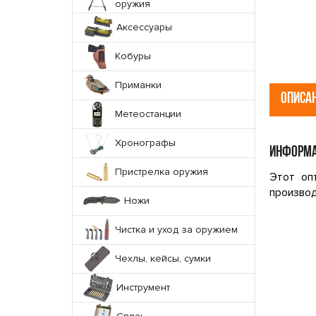
оружия
Аксессуары
Кобуры
Приманки
ОПИСА
Метеостанции
Хронографы
ИНФОРМА
Пристрелка оружия
Этот оп
производ
Ножи
Чистка и уход за оружием
Чехлы, кейсы, сумки
Инструмент