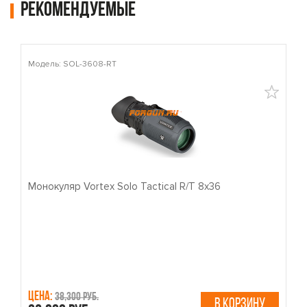
Рекомендуемые
Модель: SOL-3608-RT
М
Монокуляр Vortex Solo Tactical R/T 8x36
П
Цена:
Ц
38,300 руб.
В КОРЗИНУ