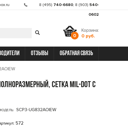
ox.ru
8 (495)
740-6680
,
8 (903)
540-
0602
Корзина:
0
0 руб.
водители
отзывы
обратная связь
32AOIEW
полноразмерный, сетка Mil-Dot с
SCP3-UG832AOIEW
МОДЕЛЬ:
: 572
Артикул