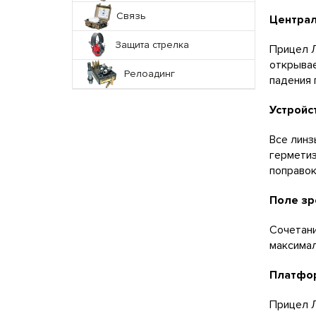
Связь
Центра
Защита стрелка
Прицел Л
открывае
Релоадинг
падения 
Устройс
Все линз
герметиз
поправок
Поле зр
Сочетани
максимал
Платфо
Прицел Л