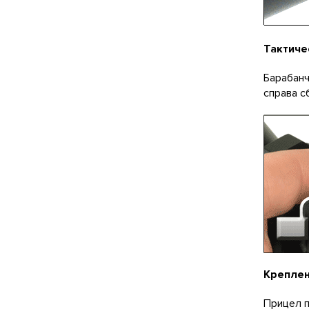
Тактиче
Барабанч
справа с
Крепле
Прицел п