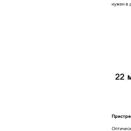
нужен в 
Пристре
Оптическ