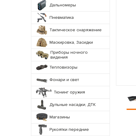
Дальномеры
Пневматика
Тактическое снаряжение
Маскировка, Засидки
Приборы ночного
видения
Тепловизоры
Фонари и свет
Тюнинг оружия
Дульные насадки, ДТК
Магазины
Рукоятки передние