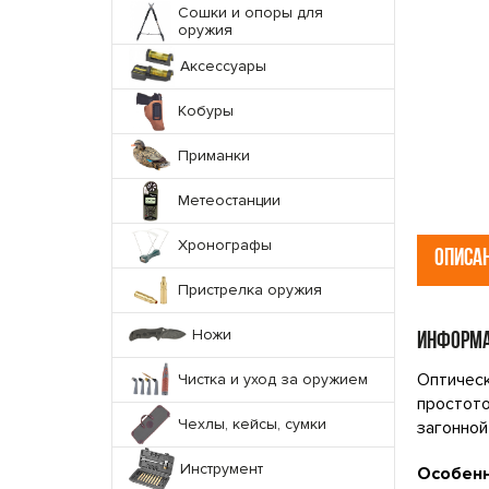
Сошки и опоры для
оружия
Аксессуары
Кобуры
Приманки
Метеостанции
Хронографы
ОПИСА
Пристрелка оружия
Ножи
ИНФОРМА
Оптическ
Чистка и уход за оружием
простото
Чехлы, кейсы, сумки
загонной
Инструмент
Особен