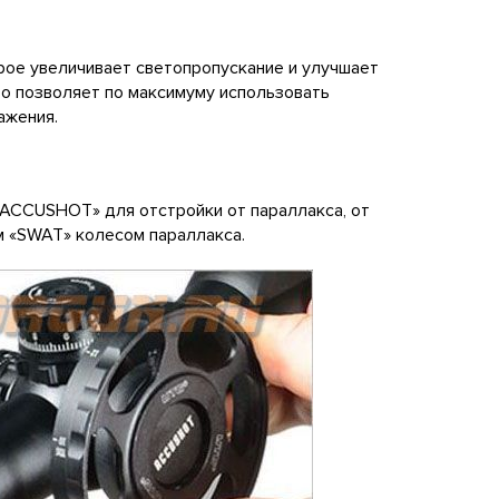
рое увеличивает светопропускание и улучшает
то позволяет по максимуму использовать
ажения.
«ACCUSHOT» для отстройки от параллакса, от
м «SWAT» колесом параллакса.