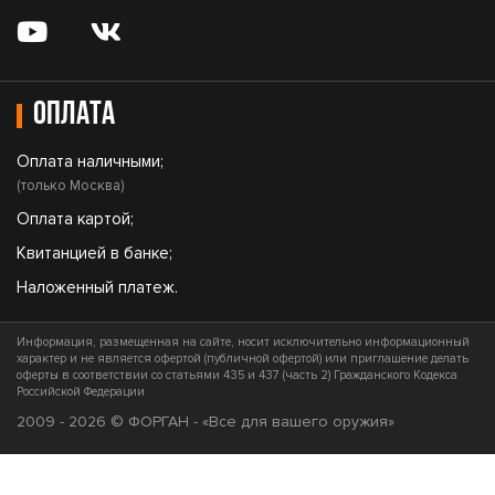
Оплата
Оплата наличными;
(только Москва)
Оплата картой;
Квитанцией в банке;
Наложенный платеж.
Информация, размещенная на сайте, носит исключительно информационный
характер и не является офертой (публичной офертой) или приглашение делать
оферты в соответствии со статьями 435 и 437 (часть 2) Гражданского Кодекса
Российской Федерации
2009 - 2026 © ФОРГАН - «Все для вашего оружия»