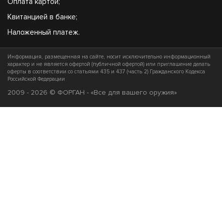
Оплата картой;
Квитанцией в банке;
Наложенный платеж.
Информация, размещенная на сайте, носит исключительно информационный
характер и не является офертой (публичной офертой) или приглашение делать
оферты в соответствии со статьями 435 и 437 (часть 2) Гражданского Кодекса
Российской Федерации
2009 - 2026 © ФОРГАН - «Все для вашего оружия»