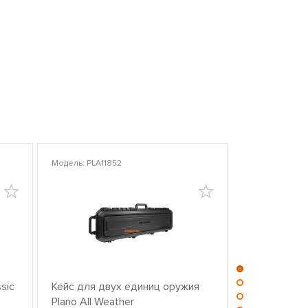
Модель: PLA11852
Модель: PLA10
sic
Кейс для двух единиц оружия
Центр для ч
Plano All Weather
оружием PL