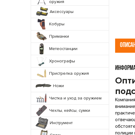
оружия
Аксессуары
Кобуры
Приманки
ОПИСА
Метеостанции
Хронографы
ИНФОРМА
Пристрелка оружия
Опти
Ножи
под
Чистка и уход за оружием
Компани
внимани
Чехлы, кейсы, сумки
практич
отвечающ
Инструмент
обстоят
полиции 