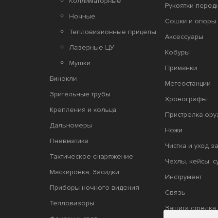
Коллиматорные
Рукоятки перед
Ночные
Сошки и опоры 
Тепловизионные прицелы
Аксессуары
Лазерные ЦУ
Кобуры
Мушки
Приманки
Бинокли
Метеостанции
Зрительные трубы
Хронографы
Крепления и кольца
Пристрелка ору
Дальномеры
Ножи
Пневматика
Чистка и уход з
Тактическое снаряжение
Чехлы, кейсы, с
Маскировка, Засидки
Инструмент
Приборы ночного видения
Связь
Тепловизоры
Защита стрелка