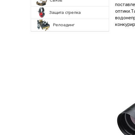
Связь
поставл
оптики.
Защита стрелка
водонеп
конкури
Релоадинг