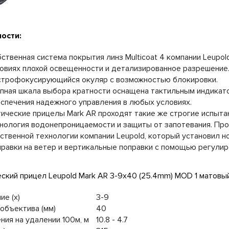
ости:
ственная система покрытия линз Multicoat 4 компании Leupo
овиях плохой освещенности и детализированное разрешение
трофокусирующийся окуляр с возможностью блокировки.
пная шкала выбора кратности оснащена тактильным индикат
спечения надежного управления в любых условиях.
ические прицелы Mark AR проходят такие же строгие испытани
нология водонепроницаемости и защиты от запотевания. Про
ственной технологии компании Leupold, который установил н
равки на ветер и вертикальные поправки с помощью регулиро
ие (х)
3-9
объектива (мм)
40
ния на удалении 100м, м
10.8 - 4.7