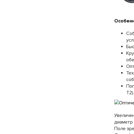
Особенн
Соб
усл
Быс
Кру
обе
Опт
Тех
соб
Поп
T2).
Увеличен
диаметр 
Поле зре