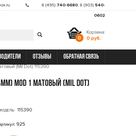
ox.ru
8 (495)
740-6680
,
8 (903)
540-
0602
Корзина:
0
0 руб.
водители
отзывы
обратная связь
товый (Mil Dot) 115390
4mm) MOD 1 матовый (Mil Dot)
115390
МОДЕЛЬ:
: 925
Артикул