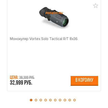
Монокуляр Vortex Solo Tactical R/T 8x36
П
Цена:
Ц
38,300 руб.
В КОРЗИНУ
32,999 руб.
4