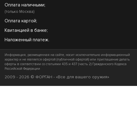
Оплата наличными;
(только Москва)
Оплата картой;
Квитанцией в банке;
Наложенный платеж.
Информация, размещенная на сайте, носит исключительно информационный
характер и не является офертой (публичной офертой) или приглашение делать
оферты в соответствии со статьями 435 и 437 (часть 2) Гражданского Кодекса
Российской Федерации
2009 - 2026 © ФОРГАН - «Все для вашего оружия»