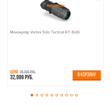
Монокуляр Vortex Solo Tactical R/T 8x36
П
Цена:
Ц
38,300 руб.
В КОРЗИНУ
32,999 руб.
4