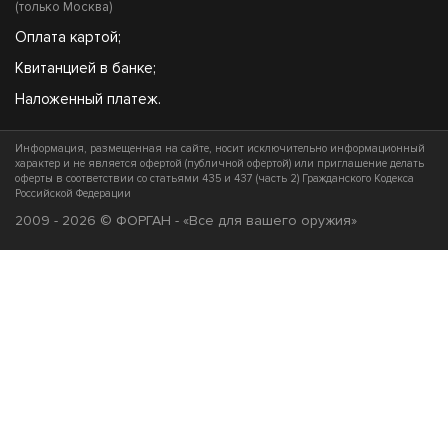
(только Москва)
Оплата картой;
Квитанцией в банке;
Наложенный платеж.
Информация, размещенная на сайте, носит исключительно информационный
характер и не является офертой (публичной офертой) или приглашение делать
оферты в соответствии со статьями 435 и 437 (часть 2) Гражданского Кодекса
Российской Федерации
2009 - 2026 © ФОРГАН - «Все для вашего оружия»