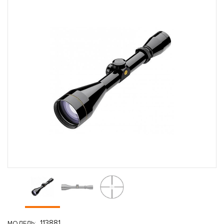
113881
МОДЕЛЬ: