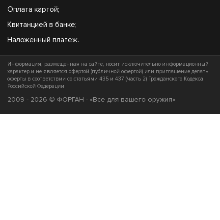
Оплата картой;
Квитанцией в банке;
Наложенный платеж.
Информация, размещенная на сайте, носит исключительно информационный
характер и не является офертой (публичной офертой) или приглашение делать
оферты в соответствии со статьями 435 и 437 (часть 2) Гражданского Кодекса
Российской Федерации
2009 - 2026 © ФОРГАН - «Все для вашего оружия»