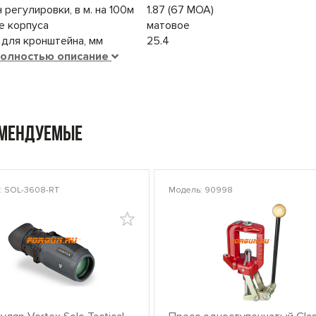
 регулировки, в м. на 100м
1.87 (67 MOA)
е корпуса
матовое
для кронштейна, мм
25.4
полностью описание
омендуемые
: SOL-3608-RT
Модель: 90998