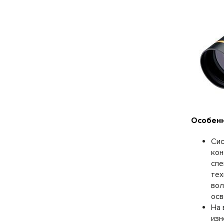
Особенн
Сис
кон
спе
тех
вол
осв
На 
изн