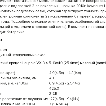
омплект поставки всех моделей входит защитный неопреновы
ели с подсветкой 3-го поколения - новинка 2010г. Компания
нологией подсветки сетки, которая гарантирует точность пр
электронные компоненты (за исключением батареек) распрос
 года. Подробное описание отличительных особенностей сист
лицей с моделями с подсветкой сетки). В комплект поставки 
дит батарейка.
кт
ицел
итный неопреновый чехол
ие (крат)
4.9(4.5x) - 14.3(14x)
линзы объектива, мм
40
ия, в м. на 100м.
6.9(4.5x) - 2.5(14x)
425.0
м
317.5
 расстояние от окуляра, мм
127(4.5x) - 94(14x)
 клика, в мм. на 100м
7 (1/4 MOA)