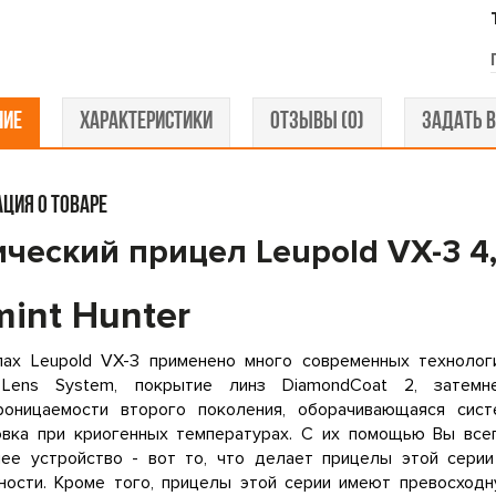
НИЕ
ХАРАКТЕРИСТИКИ
ОТЗЫВЫ (0)
ЗАДАТЬ В
ЦИЯ О ТОВАРЕ
ческий прицел Leupold VX-3 4,
mint Hunter
лах Leupold VX-3 применено много современных технолог
t Lens System, покрытие линз DiamondCoat 2, затемн
роницаемости второго поколения, оборачивающаяся си
овка при криогенных температурах. С их помощью Вы все
нее устройство - вот то, что делает прицелы этой сери
ности. Кроме того, прицелы этой серии имеют превосходн