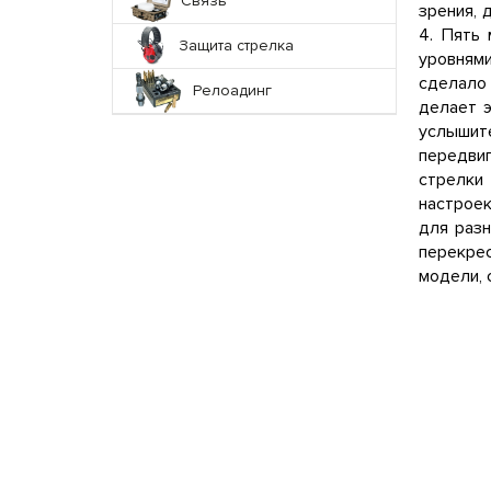
Связь
зрения, 
4. Пять 
Защита стрелка
уровням
сделало 
Релоадинг
делает э
услышит
передвиг
стрелки
настроек
для разн
перекре
модели, 