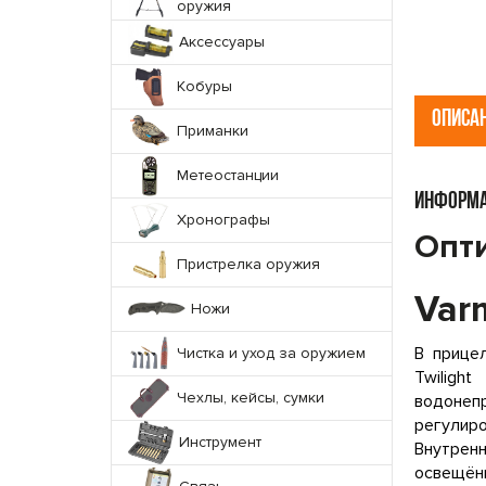
оружия
Аксессуары
Кобуры
ОПИСА
Приманки
Метеостанции
ИНФОРМА
Хронографы
Опти
Пристрелка оружия
Var
Ножи
В прице
Чистка и уход за оружием
Twiligh
Чехлы, кейсы, сумки
водонеп
регулир
Инструмент
Внутрен
освещён