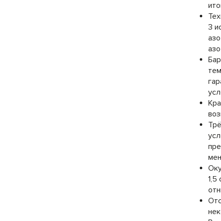
ито
Тех
3 и
азо
азо
Бар
тем
гар
усл
Кра
воз
Трё
усл
пре
мен
Оку
1,5
отн
Отс
нек