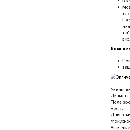
В к
Мод
тех
На 
два
таб
вхо
Компле
Пр
защ
Увеличен
Диаметр 
Поле зрен
Вес, г.
Длина, м
Фокусное
Значение