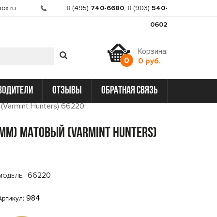
ox.ru
8 (495)
740-6680
,
8 (903)
540-
0602
Корзина:
0
0 руб.
водители
отзывы
обратная связь
(Varmint Hunters) 66220
4mm) матовый (Varmint Hunters)
66220
МОДЕЛЬ:
: 984
Артикул