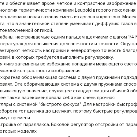
ге и обеспечивает яркое, четкое и контрастное изображение
нология герметичности компании Leupold второго поколения:
спользована новая газовая смесь из аргона и криптона. Мол
та, что в значительной степени уменьшает диффузию газов в
тонаполненной оптикой.
абаны, настраиваемые одним пальцем щелчками с шагом 1/4
пературах для повышения долговечности и точности. Ощущ
антируют четкость настройки и невероятную точность благ
овий, в которых требуется выполнить регулировку.
я линз затемнены во избежание попадания мешающего свето
можной контрастности изображения
хкратная оборачивающая система с двумя пружинами подход
овиях. Эта оборачивающая система с двумя пружинами спосо
вышающую значение, служащее стандартом для обычной обо
ее также зарекомендовала себя как очень прочная
ляры с системой "быстрого фокуса". Для настройки быстро
 оборота «от щелчка до щелчка», поэтому быстрые регулиров
имут времени.
тройка от параллакса. Боковой регулятор отстройки от пар
оторых моделях.