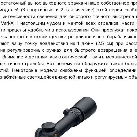
достаточный вынос выходного зрачка и наше собственное п
моделей (3 спортивные и 2 тактические) этой серии снаб
и интенсивности свечения для быстрого точного выстрела 
Vari-X III настоящим чудом и мечтой всех стрелков. Част
ти прицелы удобными в использовании. Они прослужат поко
е качество в каждом щелчке регулировочных барабанчиков
ают вашу точку воздействия на 1 дюйм (2.5 см) при расст
 на регулировочных ручках для быстрого возвращения в 
. Внимание к деталям, как в оптической, так и в механической
ых типов стрельбы. Вот почему вы обнаружите такое боль
стий. Некоторые модели снабжены функцией определения
снабжённые светящейся визирной нитью и регулируемым объ