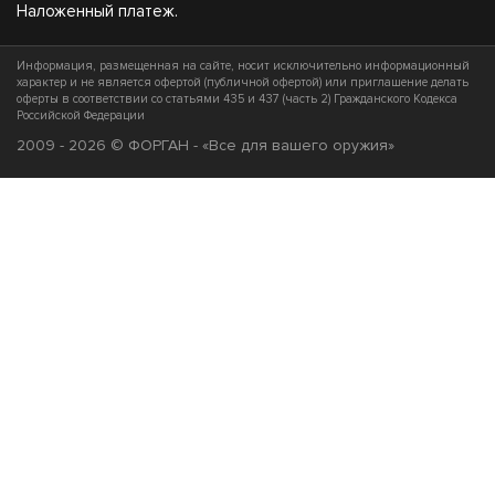
Наложенный платеж.
Информация, размещенная на сайте, носит исключительно информационный
характер и не является офертой (публичной офертой) или приглашение делать
оферты в соответствии со статьями 435 и 437 (часть 2) Гражданского Кодекса
Российской Федерации
2009 - 2026 © ФОРГАН - «Все для вашего оружия»