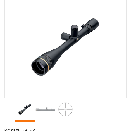
66565
МОДЕЛЬ: