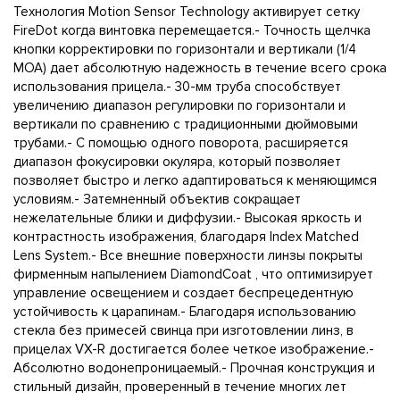
Технология Motion Sensor Technology активирует сетку
FireDot когда винтовка перемещается.- Точность щелчка
кнопки корректировки по горизонтали и вертикали (1/4
MOA) дает абсолютную надежность в течение всего срока
использования прицела.- 30-мм труба способствует
увеличению диапазон регулировки по горизонтали и
вертикали по сравнению с традиционными дюймовыми
трубами.- С помощью одного поворота, расширяется
диапазон фокусировки окуляра, который позволяет
позволяет быстро и легко адаптироваться к меняющимся
условиям.- Затемненный объектив сокращает
нежелательные блики и диффузии.- Высокая яркость и
контрастность изображения, благодаря Index Matched
Lens System.- Все внешние поверхности линзы покрыты
фирменным напылением DiamondCoat , что оптимизирует
управление освещением и создает беспрецедентную
устойчивость к царапинам.- Благодаря использованию
стекла без примесей свинца при изготовлении линз, в
прицелах VX-R достигается более четкое изображение.-
Абсолютно водонепроницаемый.- Прочная конструкция и
стильный дизайн, проверенный в течение многих лет