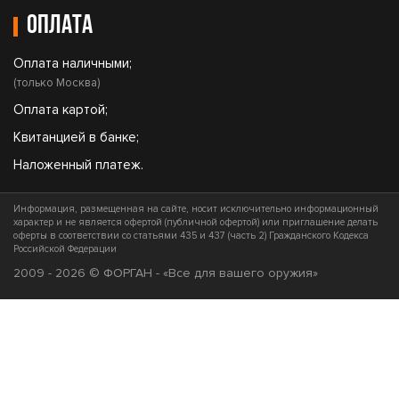
Оплата
Оплата наличными;
(только Москва)
Оплата картой;
Квитанцией в банке;
Наложенный платеж.
Информация, размещенная на сайте, носит исключительно информационный
характер и не является офертой (публичной офертой) или приглашение делать
оферты в соответствии со статьями 435 и 437 (часть 2) Гражданского Кодекса
Российской Федерации
2009 - 2026 © ФОРГАН - «Все для вашего оружия»