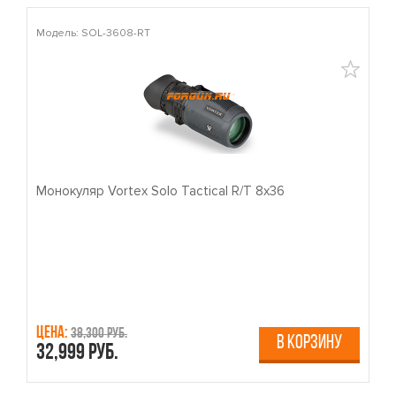
Модель: SOL-3608-RT
М
Монокуляр Vortex Solo Tactical R/T 8x36
П
Цена:
Ц
38,300 руб.
В КОРЗИНУ
32,999 руб.
4