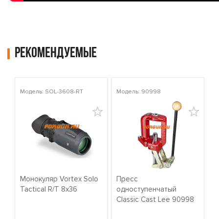
Рекомендуемые
Модель: SOL-3608-RT
Модель: 90998
Мо
Монокуляр Vortex Solo
Пресс
К
Tactical R/T 8x36
одноступенчатый
о
Classic Cast Lee 90998
W