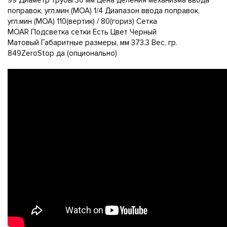
99 Диаметр трубы 30 мм Цена деления механизма ввода
поправок, угл.мин (МОА) 1/4 Диапазон ввода поправок,
угл.мин (МОА) 110(вертик) / 80(гориз) Сетка
MOAR Подсветка сетки Есть Цвет Черный
Матовый Габаритные размеры, мм 373.3 Вес, гр.
849ZeroStop да (опционально)