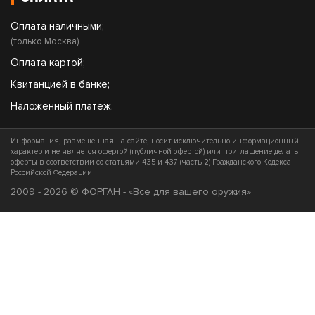
Оплата наличными;
(только Москва)
Оплата картой;
Квитанцией в банке;
Наложенный платеж.
Информация, размещенная на сайте, носит исключительно информационный
характер и не является офертой (публичной офертой) или приглашение делать
оферты в соответствии со статьями 435 и 437 (часть 2) Гражданского Кодекса
Российской Федерации
2009 - 2026 © ФОРГАН - «Все для вашего оружия»