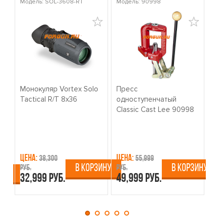
Модель: SOL-3608-RT
Модель: 90998
Мо
Монокуляр Vortex Solo
Пресс
К
Tactical R/T 8x36
одноступенчатый
о
Classic Cast Lee 90998
W
Цена:
Цена:
Ц
38,300
55,999
В КОРЗИНУ
В КОРЗИНУ
руб.
руб.
ру
ИНУ
32,999 руб.
49,999 руб.
4