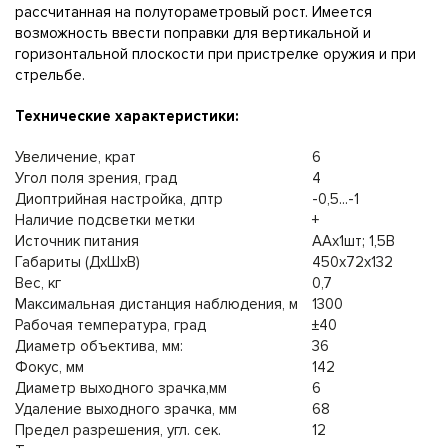
рассчитанная на полутораметровый рост. Имеется
возможность ввести поправки для вертикальной и
горизонтальной плоскости при пристрелке оружия и при
стрельбе.
Технические характеристики:
Увеличение, крат
6
Угол поля зрения, град
4
Диоптрийная настройка, дптр
-0,5...-1
Наличие подсветки метки
+
Источник питания
ААx1шт; 1,5В
Габариты (ДхШхВ)
450x72x132
Вес, кг
0,7
Максимальная дистанция наблюдения, м
1300
Рабочая температура, град
±40
Диаметр объектива, мм:
36
Фокус, мм
142
Диаметр выходного зрачка,мм
6
Удаление выходного зрачка, мм
68
Предел разрешения, угл. сек.
12