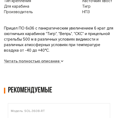
Тип крепления
ласточкин хвост
Для карабина
Тигр
Производитель
НПЗ
Прицел ПО 6х36 с панкратическим увеличением 6 крат для
охотничьих карабинов "Тигр", "Вепрь", "СКС" и прицельной
стрельбы 500 м в различных условиях видимости и
различных атмосферных условиях при температуре
воздуха от -40 до +40°С.
Читать полностью описание
Рекомендуемые
Модель: SOL-3608-RT
М