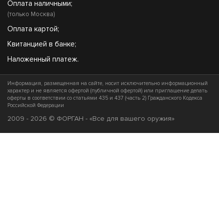
Оплата наличными;
(только Москва)
Оплата картой;
Квитанцией в банке;
Наложенный платеж.
Информация, размещенная на сайте, носит исключительно информационный
характер и не является офертой (публичной офертой) или приглашение делать
оферты в соответствии со статьями 435 и 437 (часть 2) Гражданского Кодекса
Российской Федерации
2009 - 2026 © ФОРГАН - «Все для вашего оружия»