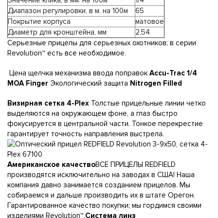
Значение клика, в мм. на 100м
1/4
Диапазон регулировки, в м. на 100м
65
Покрытие корпуса
матовое
Диаметр для кронштейна, мм
2,54
Серьезные прицелы для серьезных охотников; в серии
Revolution™ есть все необходимое.
Цена щелчка механизма ввода поправок
Accu-Trac 1/4
MOA Finger
Экологический защита
Nitrogen Filled
Визирная сетка 4-Plex
Толстые прицельные линии четко
выделяются на окружающем фоне, а глаз быстро
фокусируется в центральной части. Тонкое перекрестие
гарантирует точность направления выстрела.
Американское качество
ВСЕ ПРИЦЕЛЫ REDFIELD
производятся исключительно на заводах в США! Наша
компания давно занимается созданием прицелов. Мы
собираемся и дальше производить их в штате Орегон.
Гарантированное качество покупки; мы гордимся своими
изделиями Revolution™.
Система линз