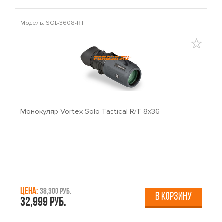
Модель: SOL-3608-RT
М
Монокуляр Vortex Solo Tactical R/T 8x36
П
Цена:
Ц
38,300 руб.
В КОРЗИНУ
32,999 руб.
4