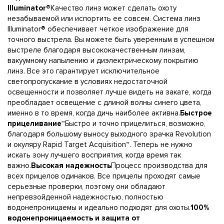
Illuminator®
Качество линз может сделать охоту
незабываемой или испортить ее совсем. Система линз
Illuminator® обеспечивает четкое изображение для
точного выстрела. Вы можете быть уверенным в успешном
выстреле благодаря высококачественным линзам,
вакуумному напылению и диэлектрическому покрытию
линз. Все это гарантирует исключительное
светопропускание в условиях недостаточной
освещенности и позволяет лучше видеть на закате, когда
преобладает освещение с длиной волны синего цвета,
именно в то время, когда дичь наиболее активна.
Быстрое
прицеливание™
Быстро и точно прицелиться, возможно,
благодаря большому выносу выходного зрачка Revolution
и окуляру Rapid Target Acquisition™. Теперь не нужно
искать зону лучшего восприятия, когда время так
важно.
Высокая надежность
Процесс производства для
всех прицелов одинаков. Все прицелы проходят самые
серьезные проверки, поэтому они обладают
непревзойденной надежностью, полностью
водонепроницаемы и идеально подходят для охоты.
100%
водонепроницаемость и защита от