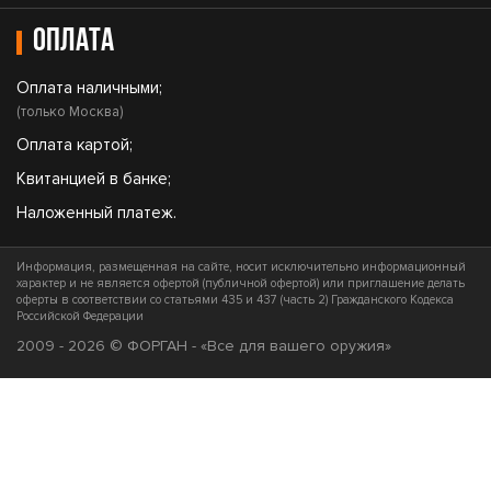
Оплата
Оплата наличными;
(только Москва)
Оплата картой;
Квитанцией в банке;
Наложенный платеж.
Информация, размещенная на сайте, носит исключительно информационный
характер и не является офертой (публичной офертой) или приглашение делать
оферты в соответствии со статьями 435 и 437 (часть 2) Гражданского Кодекса
Российской Федерации
2009 - 2026 © ФОРГАН - «Все для вашего оружия»