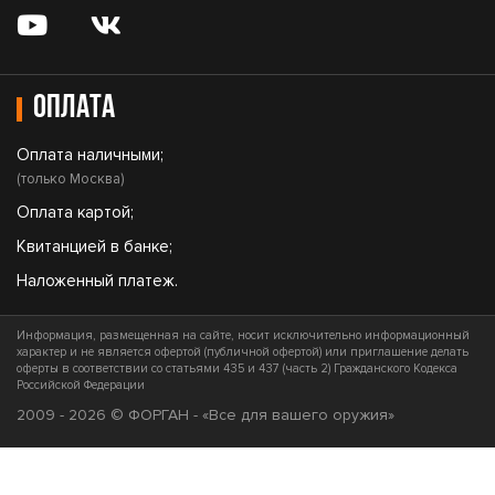
Оплата
Оплата наличными;
(только Москва)
Оплата картой;
Квитанцией в банке;
Наложенный платеж.
Информация, размещенная на сайте, носит исключительно информационный
характер и не является офертой (публичной офертой) или приглашение делать
оферты в соответствии со статьями 435 и 437 (часть 2) Гражданского Кодекса
Российской Федерации
2009 - 2026 © ФОРГАН - «Все для вашего оружия»