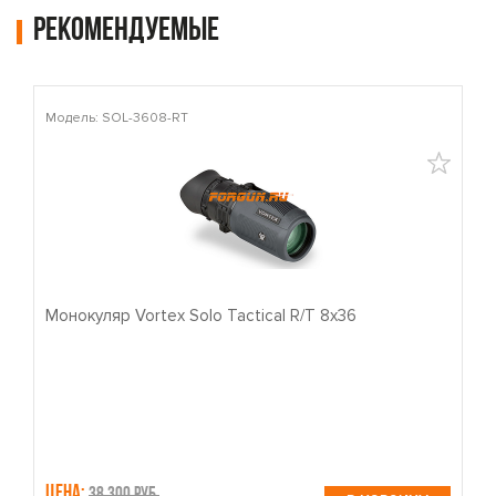
Рекомендуемые
Модель: SOL-3608-RT
М
Монокуляр Vortex Solo Tactical R/T 8x36
П
Цена:
Ц
38,300 руб.