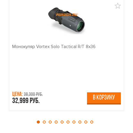
Монокуляр Vortex Solo Tactical R/T 8x36
П
Цена:
Ц
38,300 руб.
В КОРЗИНУ
32,999 руб.
4