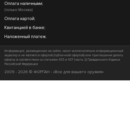
Оплата наличными;
(только Москва)
Оплата картой;
Квитанцией в банке;
Наложенный платеж.
Информация, размещенная на сайте, носит исключительно информационный
характер и не является офертой (публичной офертой) или приглашение делать
оферты в соответствии со статьями 435 и 437 (часть 2) Гражданского Кодекса
Российской Федерации
2009 - 2026 © ФОРГАН - «Все для вашего оружия»