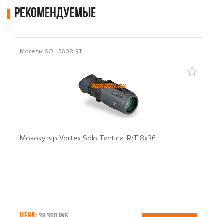
Рекомендуемые
Модель: SOL-3608-RT
М
Монокуляр Vortex Solo Tactical R/T 8x36
П
Цена:
Ц
38,300 руб.