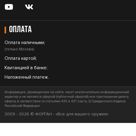
Оплата
Оплата наличными;
(только Москва)
Оплата картой;
Квитанцией в банке;
Наложенный платеж.
Информация, размещенная на сайте, носит исключительно информационный
характер и не является офертой (публичной офертой) или приглашение делать
оферты в соответствии со статьями 435 и 437 (часть 2) Гражданского Кодекса
Российской Федерации
2009 - 2026 © ФОРГАН - «Все для вашего оружия»