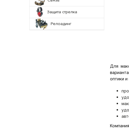
Связь
Защита стрелка
Релоадинг
Для мак
вариант
оптики и
про
удо
мак
удо
авт
Компания