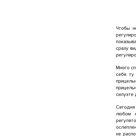
Чтобы н
регулиро
показыва
сразу ви
регулиро
Много сп
себя ту
прицель
прицельн
силуэте 
Сегодня
любом с
регулято
ослеплен
не распо