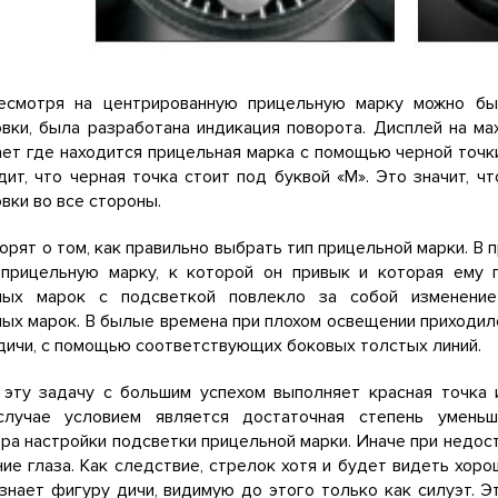
есмотря на центрированную прицельную марку можно б
вки, была разработана индикация поворота. Дисплей на ма
ет где находится прицельная марка с помощью черной точк
дит, что черная точка стоит под буквой «М». Это значит, 
вки во все стороны.
орят о том, как правильно выбрать тип прицельной марки. В
 прицельную марку, к которой он привык и которая ему 
ных марок с подсветкой повлекло за собой изменение
ых марок. В былые времена при плохом освещении приходил
дичи, с помощью соответствующих боковых толстых линий.
 эту задачу с большим успехом выполняет красная точка 
лучае условием является достаточная степень умень
ра настройки подсветки прицельной марки. Иначе при недо
ие глаза. Как следствие, стрелок хотя и будет видеть хо
знает фигуру дичи, видимую до этого только как силуэт. 