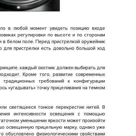
ыло в любой момент увидеть позицию входе
ховиках регулировки по высоте и по сторонам
и в белом поле. Перед пристрелкой оружейник
что для пристрелки есть довольно большой ход
 принципе, каждый охотник должен выбирать для
подходит. Кроме того, развитие современных
 традиционных требований к конфигурации
ось «угадывать» точку прицеливания на темном
или светящееся тонкое перекрестие нитей. В
шения интенсивности освещения с помощью
статочном уменьшении яркости может произойти
рошо освещенную прицельную марку, однако уже
Это обусловлено физиологическими свойствами