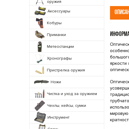
оружия
Аксессуары
ОПИСА
Кобуры
ИНФОРМА
Приманки
Оптическ
Метеостанции
особенн
большог
Хронографы
яркости 
оптическ
Пристрелка оружия
Оптичес
Ножи
усоверш
Чистка и уход за оружием
традици
трубчато
Чехлы, кейсы, сумки
использ
мировую
Инструмент
кратност