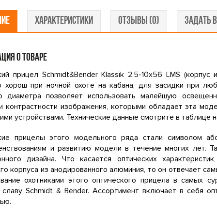
НИЕ
ХАРАКТЕРИСТИКИ
ОТЗЫВЫ (0)
ЗАДАТЬ В
ЦИЯ О ТОВАРЕ
ий прицел Schmidt&Bender Klassik 2,5-10x56 LMS (корпус 
о хорош при ночной охоте на кабана, для засидки при лю
о диаметра позволяет использовать малейшую освещенно
и контрастности изображения, которыми обладает эта мод
ими устройствами. Технические данные смотрите в таблице 
кие прицелы этого модельного ряда стали символом аб
енствованиям и развитию модели в течение многих лет. 
онного дизайна. Что касается оптических характеристик
го корпуса из анодированного алюминия, то он отвечает с
ование охотниками этого оптического прицела в самых с
 славу Schmidt & Bender. Ассортимент включает в себя оп
ью.