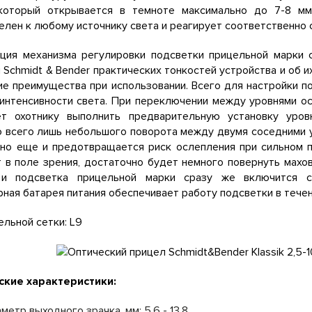
 который открывается в темноте максимально до 7-8 мм
елен к любому источнику света и реагирует соответственно 
кция механизма регулировки подсветки прицельной марки 
 Schmidt & Bender практических тонкостей устройства и об 
е преимущества при использовании. Всего для настройки п
интенсивности света. При переключении между уровнями о
ет охотнику выполнить предварительную установку уро
всего лишь небольшого поворота между двумя соседними у
 но еще и предотвращается риск ослепления при сильном п
 в поле зрения, достаточно будет немного повернуть мах
и подсветка прицельной марки сразу же включится с 
ная батарея питания обеспечивает работу подсветки в течен
ельной сетки: L9
ские характеристики:
метр выходного зрачка, мм: 5,6 - 13,8