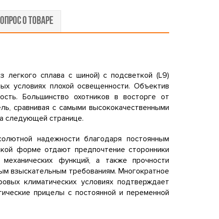
ОПРОС О ТОВАРЕ
из легкого сплава с шиной) с подсветкой (L9)
бых условиях плохой освещенности. Объектив
сть. Большинство охотников в восторге от
ель, сравнивая с самыми высококачественными
на следующей странице.
солютной надежности благодаря постоянным
Такой форме отдают предпочтение сторонники
, механических функций, а также прочности
амым взыскательным требованиям. Многократное
уровых климатических условиях подтверждает
тические прицелы с постоянной и переменной