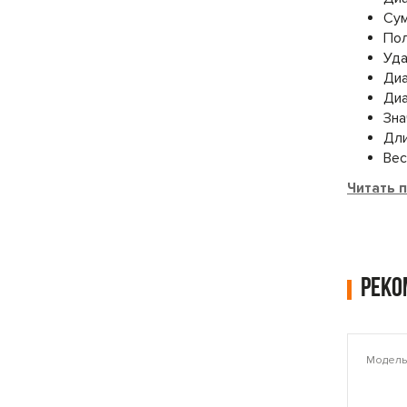
Сум
Пол
Уда
Диа
Диа
Зна
Дли
Вес
Читать 
Рек
Модель: PLAMT6221
Модель