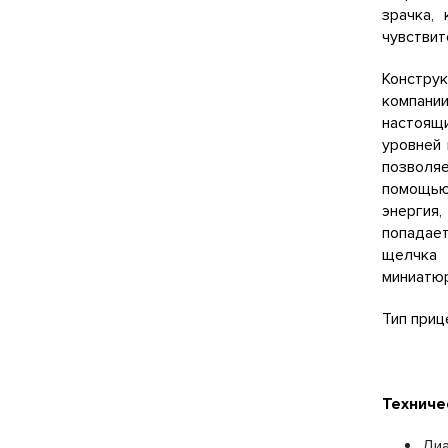
зрачка,
чувствит
Констру
компании
настоящи
уровней 
позволя
помощью 
энергия,
попадает
щелчка 
миниатюр
Тип приц
Техниче
Диа