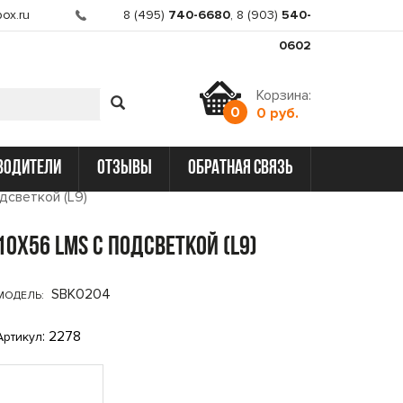
ox.ru
8 (495)
740-6680
,
8 (903)
540-
0602
Корзина:
0
0 руб.
водители
отзывы
обратная связь
дсветкой (L9)
10x56 LMS с подсветкой (L9)
SBK0204
МОДЕЛЬ:
: 2278
Артикул