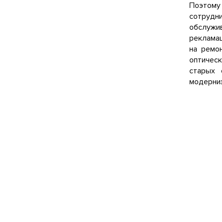
Поэтому
сотрудн
обслужи
рекламац
на ремо
оптичес
старых 
модерниз